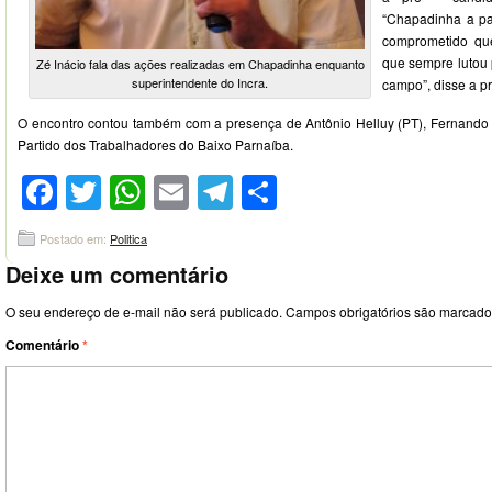
“Chapadinha a par
comprometido qu
que sempre lutou 
Zé Inácio fala das ações realizadas em Chapadinha enquanto
superintendente do Incra.
campo”, disse a pr
O encontro contou também com a presença de Antônio Helluy (PT), Fernando S
Partido dos Trabalhadores do Baixo Parnaíba.
Facebook
Twitter
WhatsApp
Email
Telegram
Compartilhar
Postado em:
Politica
Deixe um comentário
O seu endereço de e-mail não será publicado.
Campos obrigatórios são marcad
Comentário
*