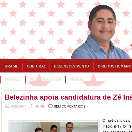
BRASIL
CULTURA;
DESENVOLVIMENTO
DIREITOS HUMANO
POLITICA
PROJETOS DE LEI
VÍDEOS
Belezinha apoia candidatura de Zé In
16/06/2014
ADMIN
SEM COMENTÁRIOS
O pré-candidat
Inácio (PT) foi 
por centenas d