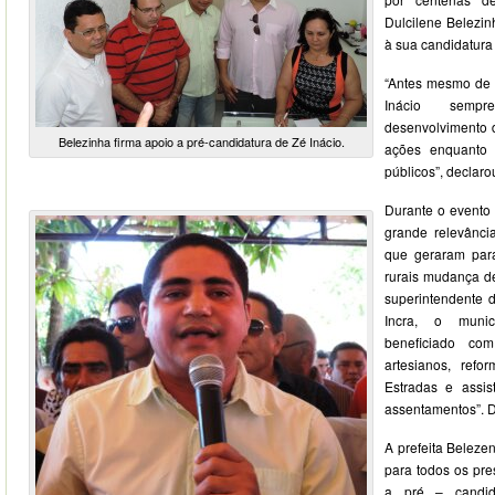
Dulcilene Belezin
à sua candidatura
“Antes mesmo de al
Inácio semp
desenvolvimento 
Belezinha firma apoio a pré-candidatura de Zé Inácio.
ações enquanto 
públicos”, declaro
Durante o evento 
grande relevânci
que geraram para
rurais mudança d
superintendente d
Incra, o muni
beneficiado co
artesianos, refo
Estradas e assis
assentamentos”. D
A prefeita Beleze
para todos os pr
a pré – candid