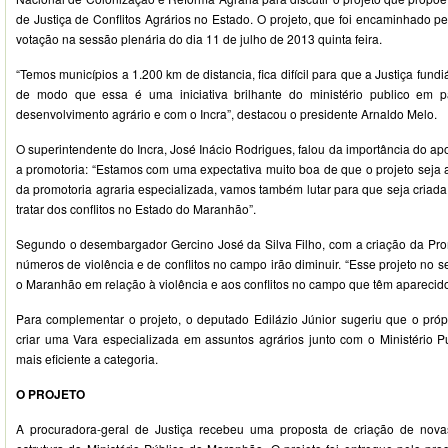
de Justiça de Conflitos Agrários no Estado. O projeto, que foi encaminhado pel
votação na sessão plenária do dia 11 de julho de 2013 quinta feira.
“Temos municípios a 1.200 km de distancia, fica difícil para que a Justiça fund
de modo que essa é uma iniciativa brilhante do ministério publico em p
desenvolvimento agrário e com o Incra”, destacou o presidente Arnaldo Melo.
O superintendente do Incra, José Inácio Rodrigues, falou da importância do a
a promotoria: “Estamos com uma expectativa muito boa de que o projeto seja
da promotoria agraria especializada, vamos também lutar para que seja criad
tratar dos conflitos no Estado do Maranhão”.
Segundo o desembargador Gercino José da Silva Filho, com a criação da Promo
números de violência e de conflitos no campo irão diminuir. “Esse projeto no set
o Maranhão em relação à violência e aos conflitos no campo que têm aparecido
Para complementar o projeto, o deputado Edilázio Júnior sugeriu que o própr
criar uma Vara especializada em assuntos agrários junto com o Ministério P
mais eficiente a categoria.
O PROJETO
A procuradora-geral de Justiça recebeu uma proposta de criação de nova