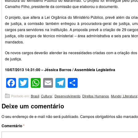
estrutura do Ministério Público do Maranhão. O projeto foi entregue pelo p
Carvalho Filho, presidente da comissão que elaborou o documento.
O projeto, que altera a Lei Orgânica do Ministério Público, prevê além da cr
de justiça, a comissão também entregou à procuradora-geral de justiça, u
cargos para servidores na instituição. A proposta prevê a criação de 29 carg
justiça, oito cargos de técnico ministerial – área administrativa e seis para té
mandados.
Os novos cargos deverão atender às necessidades criadas com a criação dos
de justiça.
10/07/2013 14:31:00 – Jéssica Barros / Assembleia Legislativa
Facebook
Twitter
WhatsApp
Email
Telegram
Compartilhar
Postado em:
Brasil
,
Cultura;
,
Desenvolvimento
,
Direitos Humanos
,
Mundo; Literatura;
Deixe um comentário
O seu endereço de e-mail não será publicado.
Campos obrigatórios são marcad
Comentário
*