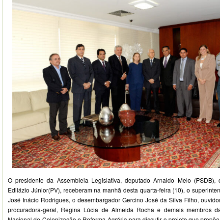
O presidente da Assembleia Legislativa, deputado Arnaldo Melo (PSDB),
Edilázio Júnior(PV), receberam na manhã desta quarta-feira (10), o superint
José Inácio Rodrigues, o desembargador Gercino José da Silva Filho, ouvidor
procuradora-geral, Regina Lúcia de Almeida Rocha e demais membros da 
Nacional de Colonização e Reforma Agrária para discutir o projeto que propõ