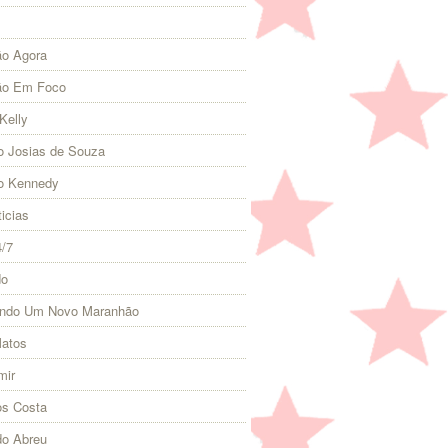
o Agora
ão Em Foco
Kelly
 Josias de Souza
o Kennedy
icias
4/7
do
indo Um Novo Maranhão
Matos
mir
s Costa
do Abreu