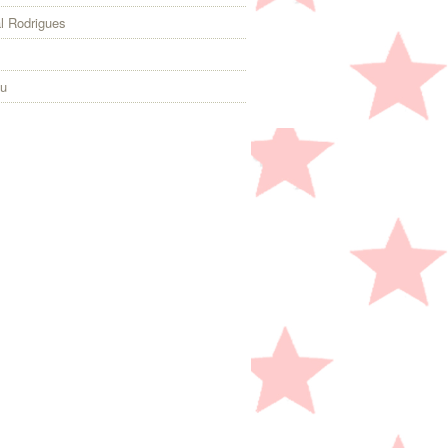
l Rodrigues
eu