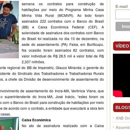
semana os
contratos para construção de
E-mail
habitações por meio do Programa Minha Casa
Minha Vida Rural (MCMVR). Ao todo foram
assinados 222 contratos com o Banco do Brasil
(BB) e Caixa Econômica Federal (CEF). A
solenidade de assinatura dos contratos com Banco
do Brasil foi realizada no dia 10 de dezembro, na
sede do assentamento (PA) Faísa, em Buriticupu.
VÍDEO
Na ocasião foram assinados 82 contratos, com
valor individual de R$ 28,5 mil e valor total de R$
2,337 milhões.
ente regional do BB de Imperatriz, Glauco Miranda; o gerente do
sidente do Sindicato dos Trabalhadores e Trabalhadoras Rurais
tos, a chefe da Divisão de desenvolvimento de assentamento do
nvolvimento de assentamento do Incra-MA, Verônica Viana, que
 o superintendente do Incra-MA, José Inácio, “estes foram os
o com o Banco do Brasil para construção de habitações por meio
BLOG
de acordo com o contrato, a entidade que executará a obra tem
 casas.
ANB Onl
Caixa Econômica
No ato de assinatura realizado com a Caixa
Assembl