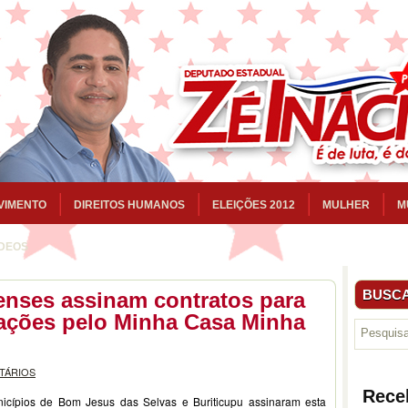
VIMENTO
DIREITOS HUMANOS
ELEIÇÕES 2012
MULHER
M
ÍDEOS
BUSCA
nses assinam contratos para
tações pelo Minha Casa Minha
TÁRIOS
Rece
nicípios de Bom Jesus das Selvas e Buriticupu assinaram esta