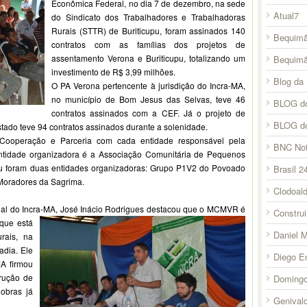
Econômica Federal, no dia 7 de dezembro, na sede
Atual7
do Sindicato dos Trabalhadores e Trabalhadoras
Rurais (STTR) de Buriticupu, foram assinados 140
Bequimã
contratos com as famílias dos projetos de
assentamento Verona e Buriticupu, totalizando um
Bequim
investimento de R$ 3,99 milhões.
Blog da 
O PA Verona pertencente à jurisdição do Incra-MA,
no município de Bom Jesus das Selvas, teve 46
BLOG do
contratos assinados com a CEF. Já o projeto de
BLOG d
tado teve 94 contratos assinados durante a solenidade.
ooperação e Parceria com cada entidade responsável pela
BNC Not
ntidade organizadora é a Associação Comunitária de Pequenos
upu foram duas entidades organizadoras: Grupo P1V2 do Povoado
Brasil 2
 Moradores da Sagrima.
Clodoal
nal do Incra-MA, José Inácio Rodrigues destacou que o MCMVR é
Constru
que está
Daniel 
rais, na
adia. Ele
Diego E
MA firmou
trução de
Domingo
obras já
Genival