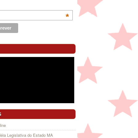
*
S
ine
éia Legislativa do Estado MA