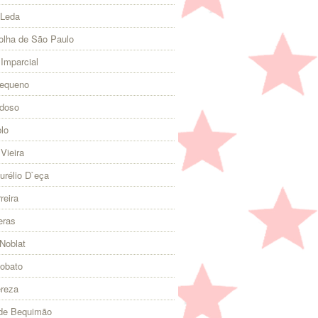
 Leda
olha de São Paulo
 Imparcial
Pequeno
rdoso
lo
Vieira
urélio D`eça
reira
eras
Noblat
Lobato
ereza
 de Bequimão