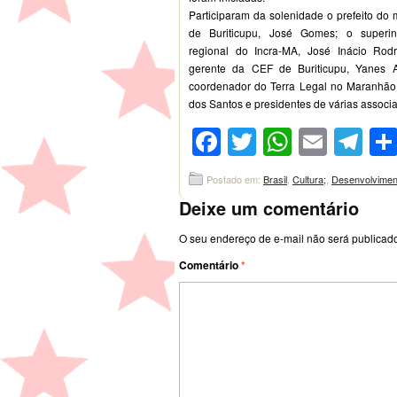
Participaram da solenidade o prefeito do 
de Buriticupu, José Gomes; o superin
regional do Incra-MA, José Inácio Rodr
gerente da CEF de Buriticupu, Yanes A
coordenador do Terra Legal no Maranhão, 
dos Santos e presidentes de várias associ
Facebook
Twitter
WhatsA
Emai
Te
Postado em:
Brasil
,
Cultura;
,
Desenvolvimen
Deixe um comentário
O seu endereço de e-mail não será publicad
Comentário
*