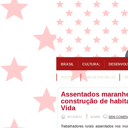
BRASIL
CULTURA;
DESENVOL
POLITICA
PROJETOS DE LEI
V
Assentados maranhe
construção de habi
Vida
18/12/2013
ADMIN
SEM COMEN
Trabalhadores rurais assentados nos mu