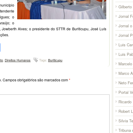
município
Gilberto
tendente
Jornal F
igues; o
raújo; o
Jornal o
Jowberth Alves; o presidente do STTR de Buriticupu, José Luís
ações.
Jornal 
pp
l
legram
Compartilhar
Luis Ca
Luis Pab
to
,
Direitos Humanos
Tags:
Buriticupu
Marcelo 
Marco A
o.
Campos obrigatórios são marcados com
*
Neto Fer
Portal V
Ricardo 
Robert 
Silvia T
Tribuna