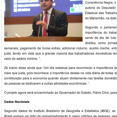
Consciência Negra, o 
autoria do Deputado Z
Estadual das Trabalh
do Maranhão, na data 
Segundo o parlamen
importância do traba
serve de dia de luta
direitos, como jorn
semanais, pagamento de horas extras, adicional noturno, auxilio creche, ent
justo, tendo em vista que a grande maioria das trabalhadoras domésticas 
valor do salário mínimo. ”.
Zé Inácio disse ainda que “Um dia estadual para reconhecer a importância d
mais que justa, pois reconhece a importância destas na vida diária de todas 
contribuição para a economia quando atuam diretamente nas tarefas domésti
de pessoas se dedicarem a outras atividades econômicas. ”.
O projeto agora será encaminhado ao Governador do Estado, Flávio Dino, para 
Dados Nacionais
Segundo dados do Instituto Brasileiro de Geografia e Estatística (IBGE), as
Brasil somam um total de aproximadamente 6 (seis) milhões de pessoas, re