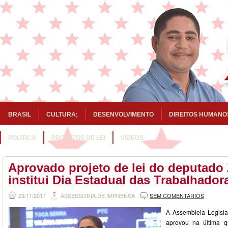
BRASIL
CULTURA;
DESENVOLVIMENTO
DIREITOS HUMANO
POLITICA
PROJETOS DE LEI
VÍDEOS
Aprovado projeto de lei do deputado 
institui Dia Estadual das Trabalhado
23/11/2017
ASSESSORIA DE IMPRENSA
SEM COMENTÁRIOS
A Assembleia Legisl
aprovou na última q