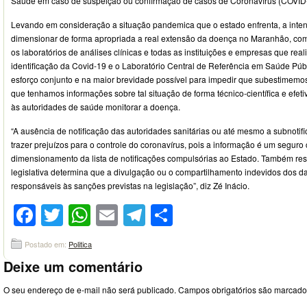
Saúde em caso de suspeição ou confirmação de casos de Coronavírus (COVID
Levando em consideração a situação pandemica que o estado enfrenta, a intenç
dimensionar de forma apropriada a real extensão da doença no Maranhão, com 
os laboratórios de análises clínicas e todas as instituições e empresas que re
identificação da Covid-19 e o Laboratório Central de Referência em Saúde Públ
esforço conjunto e na maior brevidade possível para impedir que subestimem
que tenhamos informações sobre tal situação de forma técnico-científica e efet
às autoridades de saúde monitorar a doença.
“A ausência de notificação das autoridades sanitárias ou até mesmo a subnotif
trazer prejuízos para o controle do coronavírus, pois a informação é um seguro
dimensionamento da lista de notificações compulsórias ao Estado. Também res
legislativa determina que a divulgação ou o compartilhamento indevidos dos da
responsáveis às sanções previstas na legislação”, diz Zé Inácio.
Facebook
Twitter
WhatsApp
Email
Telegram
Compartilhar
Postado em:
Politica
Deixe um comentário
O seu endereço de e-mail não será publicado.
Campos obrigatórios são marcad