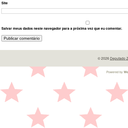
Site
Salvar meus dados neste navegador para a próxima vez que eu comentar.
© 2026
Deputado Z
Powered by
Wo