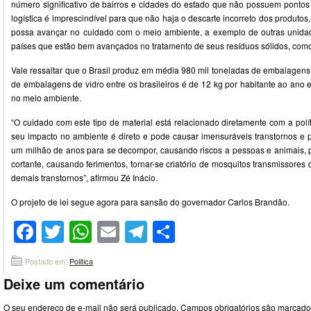
número significativo de bairros e cidades do estado que não possuem pontos
logística é imprescindível para que não haja o descarte incorreto dos produto
possa avançar no cuidado com o meio ambiente, a exemplo de outras unidad
países que estão bem avançados no tratamento de seus resíduos sólidos, como 
Vale ressaltar que o Brasil produz em média 980 mil toneladas de embalagens
de embalagens de vidro entre os brasileiros é de 12 kg por habitante ao ano 
no meio ambiente.
“O cuidado com este tipo de material está relacionado diretamente com a polí
seu impacto no ambiente é direto e pode causar imensuráveis transtornos e p
um milhão de anos para se decompor, causando riscos a pessoas e animais, p
cortante, causando ferimentos, tornar-se criatório de mosquitos transmissor
demais transtornos”, afirmou Zé Inácio.
O projeto de lei segue agora para sansão do governador Carlos Brandão.
Facebook
Twitter
WhatsApp
Email
Telegram
Compartilhar
Postado em:
Politica
Deixe um comentário
O seu endereço de e-mail não será publicado.
Campos obrigatórios são marcad