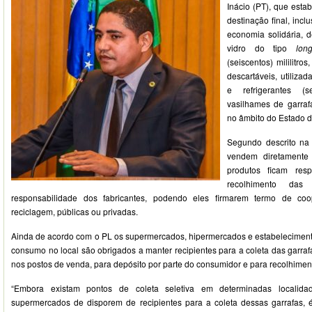
Inácio (PT), que estab
destinação final, inc
economia solidária, 
vidro do tipo
lon
(seiscentos) mililitro
descartáveis, utiliza
e refrigerantes (
vasilhames de garrafa
no âmbito do Estado 
Segundo descrito na 
vendem diretamente
produtos ficam res
recolhimento das
responsabilidade dos fabricantes, podendo eles firmarem termo de c
reciclagem, públicas ou privadas.
Ainda de acordo com o PL os supermercados, hipermercados e estabelecimen
consumo no local são obrigados a manter recipientes para a coleta das garrafa
nos postos de venda, para depósito por parte do consumidor e para recolhiment
“Embora existam pontos de coleta seletiva em determinadas localidad
supermercados de disporem de recipientes para a coleta dessas garrafas, 