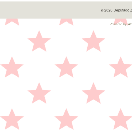
© 2026
Deputado Z
Powered by
Wo