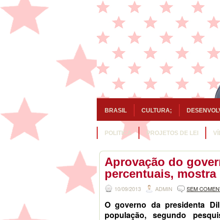
BRASIL
CULTURA;
DESENVOL
POLITICA
PROJETOS DE LEI
V
Aprovação do gover
percentuais, mostra
10/09/2013
ADMIN
SEM COMEN
O governo da presidenta Di
população, segundo pesqui