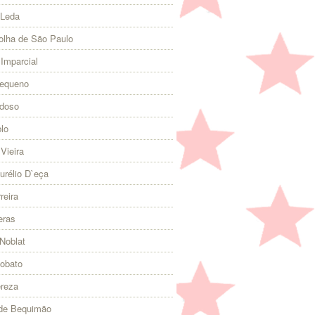
 Leda
olha de São Paulo
 Imparcial
Pequeno
rdoso
lo
Vieira
urélio D`eça
reira
eras
Noblat
Lobato
ereza
 de Bequimão