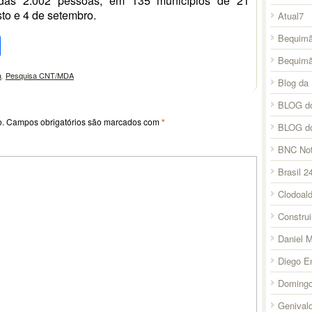
tadas 2.002 pessoas, em 135 municípios de 21
sto e 4 de setembro.
Atual7
pp
l
legram
Compartilhar
Bequimã
Bequim
a
,
Pesquisa CNT/MDA
Blog da 
BLOG do
o.
Campos obrigatórios são marcados com
*
BLOG d
BNC Not
Brasil 2
Clodoal
Constru
Daniel 
Diego E
Domingo
Genival