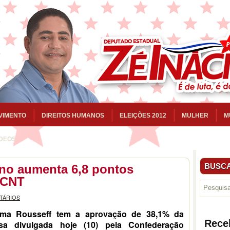
VIMENTO
DIREITOS HUMANOS
ELEIÇÕES 2012
MULHER
M
ÍDEOS
BUSCA
no aumenta 6,8 pontos
 CNT
TÁRIOS
lma Rousseff tem a aprovação de 38,1% da
Rece
sa divulgada hoje (10) pela Confederação