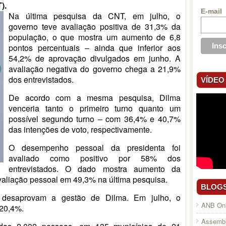
).
E-mail
Na última pesquisa da CNT, em julho, o
governo teve avaliação positiva de 31,3% da
população, o que mostra um aumento de 6,8
pontos percentuais – ainda que inferior aos
54,2% de aprovação divulgados em junho. A
avaliação negativa do governo chega a 21,9%
dos entrevistados.
VÍDEO
De acordo com a mesma pesquisa, Dilma
venceria tanto o primeiro turno quanto um
possível segundo turno – com 36,4% e 40,7%
das intenções de voto, respectivamente.
O desempenho pessoal da presidenta foi
avaliado como positivo por 58% dos
entrevistados. O dado mostra aumento da
valiação pessoal em 49,3% na última pesquisa.
BLOG
 desaprovam a gestão de Dilma. Em julho, o
ANB Onl
 20,4%.
Assembl