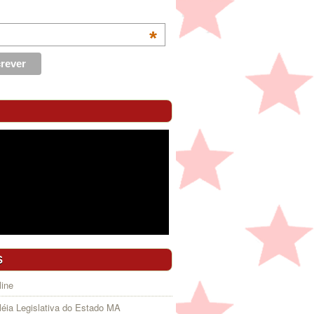
*
S
ine
éia Legislativa do Estado MA