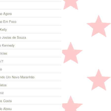
o Agora
ão Em Foco
Kelly
 Josias de Souza
o Kennedy
icias
4/7
do
indo Um Novo Maranhão
Matos
mir
s Costa
do Abreu