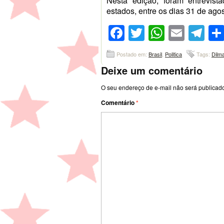
Nesta edição, foram entrevis
estados, entre os dias 31 de ago
Facebook
Twitter
WhatsA
Emai
Te
Postado em:
Brasil
,
Politica
Tags:
Dilm
Deixe um comentário
O seu endereço de e-mail não será publicad
Comentário
*