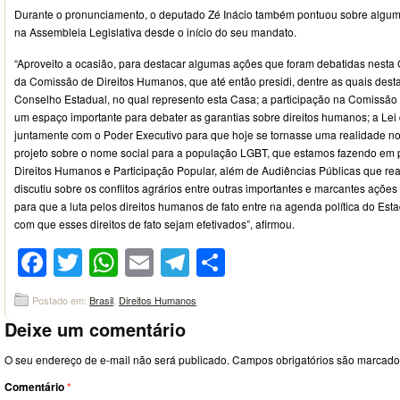
Durante o pronunciamento, o deputado Zé Inácio também pontuou sobre algum
na Assembleia Legislativa desde o início do seu mandato.
“Aproveito a ocasião, para destacar algumas ações que foram debatidas nesta C
da Comissão de Direitos Humanos, que até então presidi, dentre as quais desta
Conselho Estadual, no qual represento esta Casa; a participação na Comissã
um espaço importante para debater as garantias sobre direitos humanos; a Lei
juntamente com o Poder Executivo para que hoje se tornasse uma realidade 
projeto sobre o nome social para a população LGBT, que estamos fazendo em p
Direitos Humanos e Participação Popular, além de Audiências Públicas que rea
discutiu sobre os conflitos agrários entre outras importantes e marcantes aç
para que a luta pelos direitos humanos de fato entre na agenda política do Es
com que esses direitos de fato sejam efetivados”, afirmou.
Facebook
Twitter
WhatsApp
Email
Telegram
Compartilhar
Postado em:
Brasil
,
Direitos Humanos
Deixe um comentário
O seu endereço de e-mail não será publicado.
Campos obrigatórios são marcad
Comentário
*