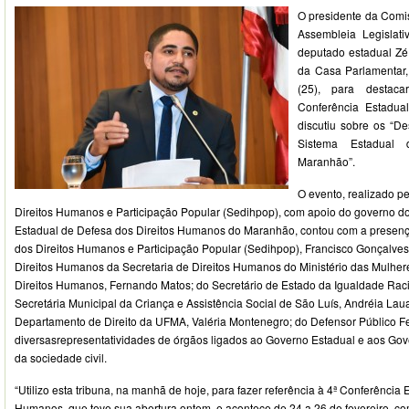
O presidente da Comi
Assembleia Legislat
deputado estadual Zé I
da Casa Parlamentar,
(25), para destaca
Conferência Estadua
discutiu sobre os “D
Sistema Estadual
Maranhão”.
O evento, realizado p
Direitos Humanos e Participação Popular (Sedihpop), com apoio do governo d
Estadual de Defesa dos Direitos Humanos do Maranhão, contou com a presença
dos Direitos Humanos e Participação Popular (Sedihpop), Francisco Gonçalves;
Direitos Humanos da Secretaria de Direitos Humanos do Ministério das Mulhere
Direitos Humanos, Fernando Matos; do Secretário de Estado da Igualdade Raci
Secretária Municipal da Criança e Assistência Social de São Luís, Andréia La
Departamento de Direito da UFMA, Valéria Montenegro; do Defensor Público Fe
diversasrepresentatividades de órgãos ligados ao Governo Estadual e aos Go
da sociedade civil.
“Utilizo esta tribuna, na manhã de hoje, para fazer referência à 4ª Conferência 
Humanos, que teve sua abertura ontem, e acontece de 24 a 26 de fevereiro, c