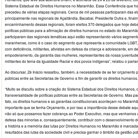
Sistema Estadual de Direitos Humanos no Maranhão. Essa Conferência que h
precedeu de várias etapas regionais. Cerca de mil pessoas participaram das et
principalmente nas regionais de Açailândia, Bacabal, Presidente Dutra e, fina
encaminhamento dessas regionais, foram eleitos 370 delegados que hoje deba
políticas públicas para a afirmação de direitos humanos no estado do Maranh
participaram das regionais temáticas aqui estão representando vários segmen
maranhense, como é o caso do segmento que representa a comunidade LGBT, 
com deficiência, militantes, ativistas em defesa da criança e adolescente, em d
empoderamento, da garantia das mulheres, representantes da nossa juventu
militantes do tema da Igualdade Racial e dos povos indígenas”, relatou o parla
Ao discursar, Zé Inácio ressaltou, também, a necessidade de se ter orçamento p
públicas entre as Secretarias de Governo a fim de garantir os direitos humanos.
“Muito se discutiu sobre a criação do Sistema Estadual dos Direitos Humanos, 
transversalidade de políticas públicas entre as Secretarias de Governo. Mas pa
fato, os direitos humanos e as garantias constitucionais aconteçam no Maranhã
importante que se tenha Orçamento, e por isso a importância desse debate aqu
não só que possamos fazer cobrança ao Poder Executivo, mas que venhamos a f
defesa das minorias e, consequentemente, contribuir com o desenvolvimento 
a história e a memória das lutas por Direitos Humanos no Maranhão é marcada
resultados das lutas da sociedade civil e precisa ganhar o âmbito da gestão púb