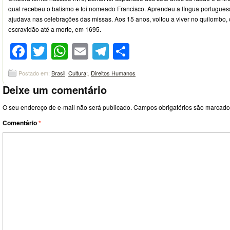
qual recebeu o batismo e foi nomeado Francisco. Aprendeu a língua portuguesa 
ajudava nas celebrações das missas. Aos 15 anos, voltou a viver no quilombo, 
escravidão até a morte, em 1695.
Facebook
Twitter
WhatsApp
Email
Telegram
Compartilhar
Postado em:
Brasil
,
Cultura;
,
Direitos Humanos
Deixe um comentário
O seu endereço de e-mail não será publicado.
Campos obrigatórios são marcad
Comentário
*