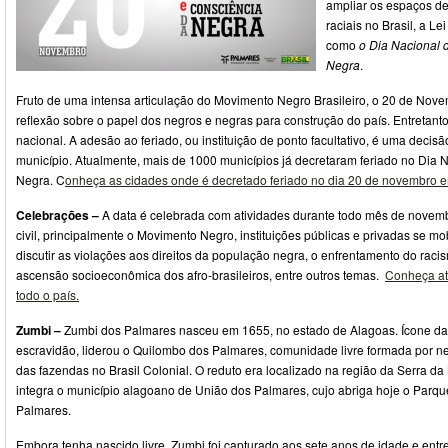
ampliar os espaços d
raciais no Brasil, a Le
como
o Dia Nacional 
Negra
.
Fruto de uma intensa articulação do Movimento Negro Brasileiro, o 20 de Nove
reflexão sobre o papel dos negros e negras para construção do país. Entretant
nacional. A adesão ao feriado, ou instituição de ponto facultativo, é uma decis
município. Atualmente, mais de 1000 municípios já decretaram feriado no Dia 
Negra. C
onheça as cidades onde é decretado feriado no dia 20 de novembro 
Celebrações –
A data é celebrada com atividades durante todo mês de novem
civil, principalmente o Movimento Negro, instituições públicas e privadas se mo
discutir as violações aos direitos da população negra, o enfrentamento do rac
ascensão socioeconômica dos afro-brasileiros, entre outros temas.
Conheça at
todo o país.
Zumbi –
Zumbi dos Palmares nasceu em 1655, no estado de Alagoas. Ícone da 
escravidão, liderou o Quilombo dos Palmares, comunidade livre formada por n
das fazendas no Brasil Colonial. O reduto era localizado na região da Serra da
integra o município alagoano de União dos Palmares, cujo abriga hoje o Parq
Palmares.
Embora tenha nascido livre, Zumbi foi capturado aos sete anos de idade e entr