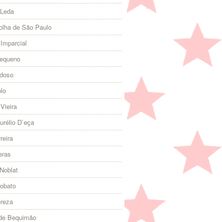
 Leda
olha de São Paulo
 Imparcial
Pequeno
rdoso
lo
Vieira
urélio D`eça
reira
eras
Noblat
Lobato
ereza
 de Bequimão