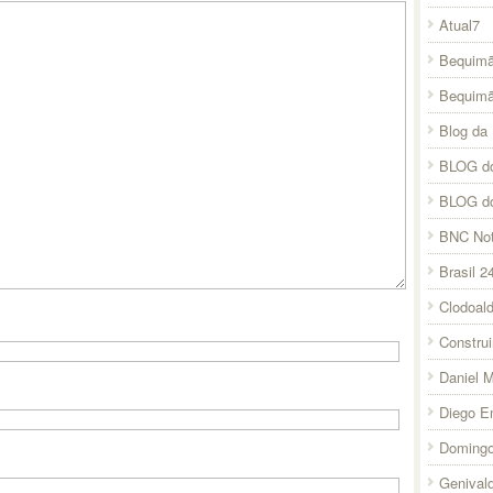
Atual7
Bequimã
Bequim
Blog da 
BLOG do
BLOG d
BNC Not
Brasil 2
Clodoal
Constru
Daniel 
Diego E
Domingo
Genival