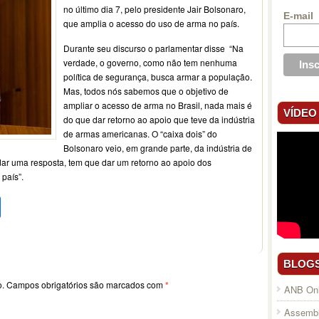
no último dia 7, pelo presidente Jair Bolsonaro,
E-mail
que amplia o acesso do uso de arma no país.
Durante seu discurso o parlamentar disse “Na
verdade, o governo, como não tem nenhuma
política de segurança, busca armar a população.
Mas, todos nós sabemos que o objetivo de
ampliar o acesso de arma no Brasil, nada mais é
VÍDEO
do que dar retorno ao apoio que teve da indústria
de armas americanas. O “caixa dois” do
Bolsonaro veio, em grande parte, da indústria de
dar uma resposta, tem que dar um retorno ao apoio dos
país”.
pp
l
legram
Compartilhar
BLOG
o.
Campos obrigatórios são marcados com
*
ANB Onl
Assembl