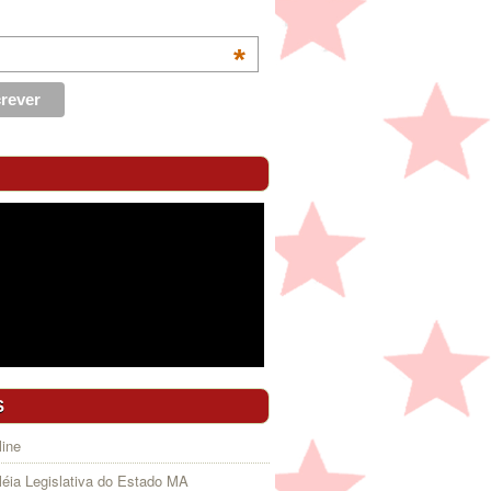
*
S
ine
éia Legislativa do Estado MA