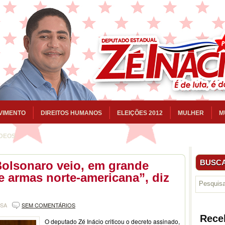
VIMENTO
DIREITOS HUMANOS
ELEIÇÕES 2012
MULHER
M
ÍDEOS
BUSCA
Bolsonaro veio, em grande
de armas norte-americana”, diz
NSA
SEM COMENTÁRIOS
Rece
O deputado Zé Inácio criticou o decreto assinado,