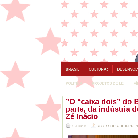
BRASIL
CULTURA;
DESENVOL
POLITICA
PROJETOS DE LEI
V
”O “caixa dois” do 
parte, da indústria 
Zé Inácio
13/05/2019
ASSESSORIA DE IMPRE