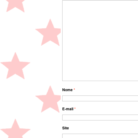
Nome
*
E-mail
*
Site