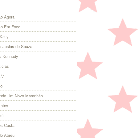
o Agora
ão Em Foco
Kelly
 Josias de Souza
o Kennedy
icias
4/7
do
indo Um Novo Maranhão
Matos
mir
s Costa
do Abreu