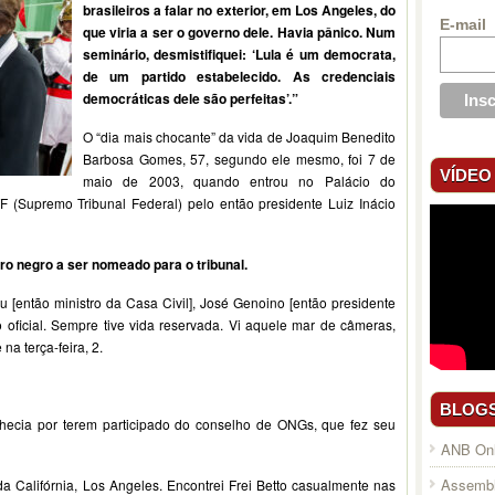
brasileiros a falar no exterior, em Los Angeles, do
E-mail
que viria a ser o governo dele. Havia pânico. Num
seminário, desmistifiquei: ‘Lula é um democrata,
de um partido estabelecido. As credenciais
democráticas dele são perfeitas’.”
O “dia mais chocante” da vida de Joaquim Benedito
Barbosa Gomes, 57, segundo ele mesmo, foi 7 de
VÍDEO
maio de 2003, quando entrou no Palácio do
TF (Supremo Tribunal Federal) pelo então presidente Luiz Inácio
iro negro a ser nomeado para o tribunal.
 [então ministro da Casa Civil], José Genoino [então presidente
 oficial. Sempre tive vida reservada. Vi aquele mar de câmeras,
na terça-feira, 2.
BLOG
nhecia por terem participado do conselho de ONGs, que fez seu
ANB Onl
Assembl
 Califórnia, Los Angeles. Encontrei Frei Betto casualmente nas