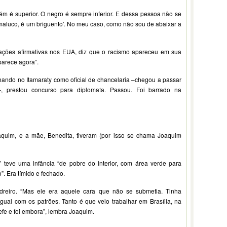
ém é superior. O negro é sempre inferior. E dessa pessoa não se
 maluco, é um briguento’. No meu caso, como não sou de abaixar a
 ações afirmativas nos EUA, diz que o racismo apareceu em sua
parece agora”.
lhando no Itamaraty como oficial de chancelaria –chegou a passar
, prestou concurso para diplomata. Passou. Foi barrado na
oaquim, e a mãe, Benedita, tiveram (por isso se chama Joaquim
” teve uma infância “de pobre do interior, com área verde para
o”. Era tímido e fechado.
reiro. “Mas ele era aquele cara que não se submetia. Tinha
gual com os patrões. Tanto é que veio trabalhar em Brasília, na
fe e foi embora”, lembra Joaquim.