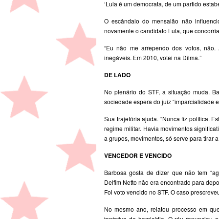
‘Lula é um democrata, de um partido estabe
O escândalo do mensalão não influencio
novamente o candidato Lula, que concorria
“Eu não me arrependo dos votos, não.
inegáveis. Em 2010, votei na Dilma.”
DE LADO
No plenário do STF, a situação muda. B
sociedade espera do juiz “imparcialidade e
Sua trajetória ajuda. “Nunca fiz política. 
regime militar. Havia movimentos significat
a grupos, movimentos, só serve para tirar a
VENCEDOR E VENCIDO
Barbosa gosta de dizer que não tem “ag
Delfim Netto não era encontrado para dep
Foi voto vencido no STF. O caso prescreve
No mesmo ano, relatou processo em qu
tentativa de homicídio. O réu renunciou 