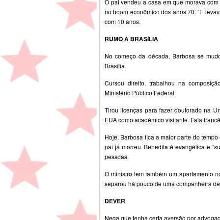
O pai vendeu a casa em que morava com 
no boom econômico dos anos 70. “E levava 
com 10 anos.
RUMO A BRASÍLIA
No começo da década, Barbosa se mudo
Brasília.
Cursou direito, trabalhou na composição
Ministério Público Federal.
Tirou licenças para fazer doutorado na U
EUA como acadêmico visitante. Fala francê
Hoje, Barbosa fica a maior parte do tempo
pai já morreu. Benedita é evangélica e “s
pessoas.
O ministro tem também um apartamento no L
separou há pouco de uma companheira dep
DEVER
Nega que tenha certa aversão por advoga