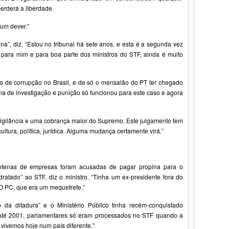
erderá a liberdade.
um dever.”
a”, diz. “Estou no tribunal há sete anos, e esta é a segunda vez
para mim e para boa parte dos ministros do STF, ainda é muito
 de corrupção no Brasil, e de só o mensalão do PT ter chegado
ina de investigação e punição só funcionou para este caso e agora
vigilância e uma cobrança maior do Supremo. Este julgamento tem
ltura, política, jurídica. Alguma mudança certamente virá.”
ntenas de empresas foram acusadas de pagar propina para o
dratado” ao STF, diz o ministro. “Tinha um ex-presidente fora do
O PC, que era um mequetrefe.”
 da ditadura” e o Ministério Público tinha recém-conquistado
 Até 2001, parlamentares só eram processados no STF quando a
 vivemos hoje num país diferente.”