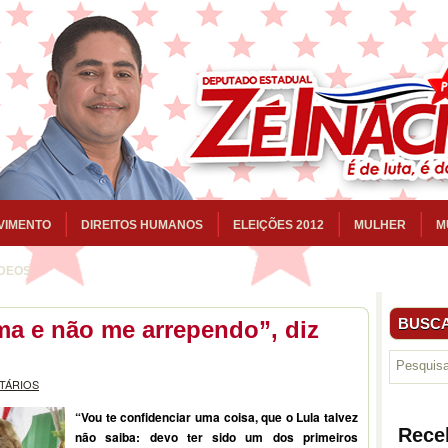
VIMENTO
DIREITOS HUMANOS
ELEIÇÕES 2012
MULHER
M
ÍDEOS
BUSCA
lma e não me arrependo”, diz
TÁRIOS
“Vou te confidenciar uma coisa, que o Lula talvez
Rece
não saiba: devo ter sido um dos primeiros