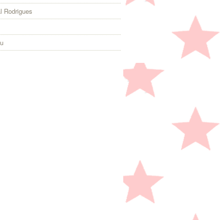
l Rodrigues
eu