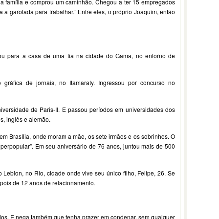
a família e comprou um caminhão. Chegou a ter 15 empregados
a garotada para trabalhar.” Entre eles, o próprio Joaquim, então
u para a casa de uma tia na cidade do Gama, no entorno de
 gráfica de jornais, no Itamaraty. Ingressou por concurso no
niversidade de Paris-II. E passou períodos em universidades dos
s, inglês e alemão.
 em Brasília, onde moram a mãe, os sete irmãos e os sobrinhos. O
uperpopular”. Em seu aniversário de 76 anos, juntou mais de 500
eblon, no Rio, cidade onde vive seu único filho, Felipe, 26. Se
ois de 12 anos de relacionamento.
dos. E nega também que tenha prazer em condenar, sem qualquer