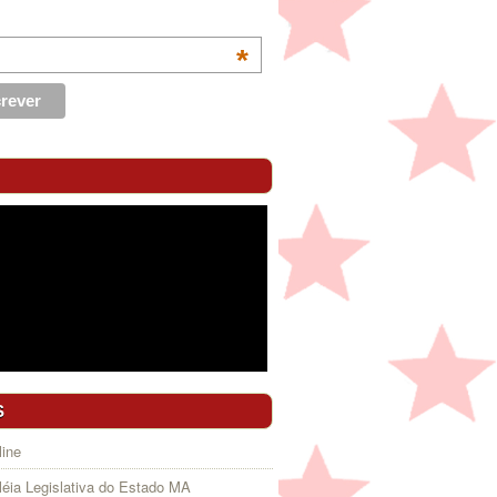
*
S
ine
éia Legislativa do Estado MA