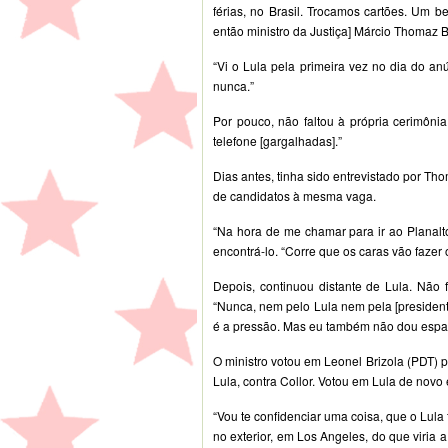
férias, no Brasil. Trocamos cartões. Um 
então ministro da Justiça] Márcio Thomaz 
“Vi o Lula pela primeira vez no dia do an
nunca.”
Por pouco, não faltou à própria cerimôni
telefone [gargalhadas].”
Dias antes, tinha sido entrevistado por Th
de candidatos à mesma vaga.
“Na hora de me chamar para ir ao Planal
encontrá-lo. “Corre que os caras vão fazer 
Depois, continuou distante de Lula. Nã
“Nunca, nem pelo Lula nem pela [presidente
é a pressão. Mas eu também não dou espa
O ministro votou em Leonel Brizola (PDT) p
Lula, contra Collor. Votou em Lula de novo
“Vou te confidenciar uma coisa, que o Lula 
no exterior, em Los Angeles, do que viria 