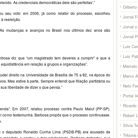
lecido. As credenciais democráticas dele são perfeitas’.”
Gilberto
u seu voto: em 2006, já como relator do processo, escolheu
Jornal F
 à reeleição.
Jornal o
 As mudanças e avanços no Brasil nos últimos dez anos são
Jornal 
Luis Ca
Luis Pab
arbosa diz que “um magistrado tem deveres a cumprir” e que a
 equidistância em relação a grupos e organizações”.
Marcelo 
Estudei direito na Universidade de Brasília de 75 a 82, na época do
Marco A
ivos. Mas estive à parte. Sempre entendi que filiação partidária ou
Neto Fer
 sua liberdade de dizer o que pensa.”
Portal V
Ricardo 
enda”. Em 2007, relatou processo contra Paulo Maluf (PP-SP).
or como testemunha. Barbosa propôs que o processo continuasse.
Robert 
u.
Silvia T
e o deputado Ronaldo Cunha Lima (PSDB-PB) era acusado de
Tribuna
ao mandato e perdeu o foro privilegiado. Barbosa defendeu que