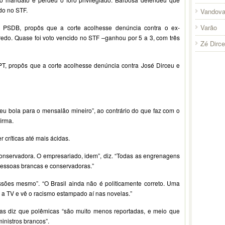
do no STF.
Vandova
Varão
 PSDB, propôs que a corte acolhesse denúncia contra o ex-
do. Quase foi voto vencido no STF –ganhou por 5 a 3, com três
Zé Dirc
PT, propôs que a corte acolhesse denúncia contra José Dirceu e
eu bola para o mensalão mineiro”, ao contrário do que faz com o
irma.
 críticas até mais ácidas.
 conservadora. O empresariado, idem”, diz. “Todas as engrenagens
essoas brancas e conservadoras.”
sões mesmo”. “O Brasil ainda não é politicamente correto. Uma
 a TV e vê o racismo estampado aí nas novelas.”
Mas diz que polêmicas “são muito menos reportadas, e meio que
inistros brancos”.