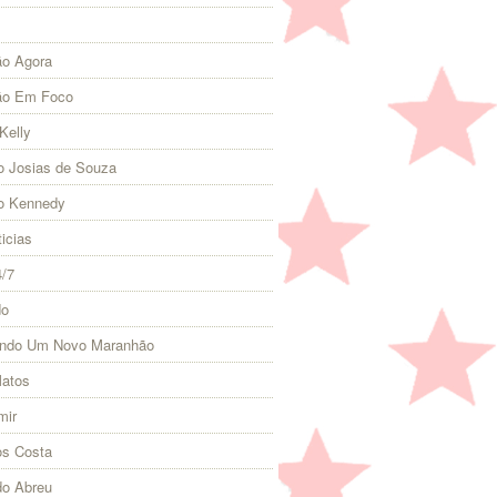
o Agora
ão Em Foco
Kelly
 Josias de Souza
o Kennedy
icias
4/7
do
indo Um Novo Maranhão
Matos
mir
s Costa
do Abreu