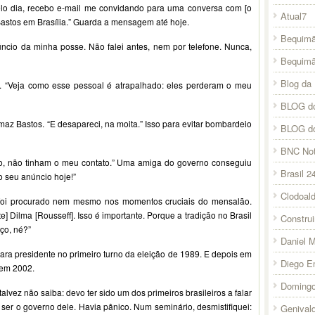
belo dia, recebo e-mail me convidando para uma conversa com [o
Atual7
Bastos em Brasília.” Guarda a mensagem até hoje.
Bequimã
úncio da minha posse. Não falei antes, nem por telefone. Nunca,
Bequim
Blog da 
a. “Veja como esse pessoal é atrapalhado: eles perderam o meu
BLOG do
omaz Bastos. “E desapareci, na moita.” Isso para evitar bombardeio
BLOG d
BNC Not
to, não tinham o meu contato.” Uma amiga do governo conseguiu
Brasil 2
o seu anúncio hoje!”
Clodoal
o foi procurado nem mesmo nos momentos cruciais do mensalão.
] Dilma [Rousseff]. Isso é importante. Porque a tradição no Brasil
Constru
ço, né?”
Daniel 
ara presidente no primeiro turno da eleição de 1989. E depois em
Diego E
 em 2002.
Domingo
talvez não saiba: devo ter sido um dos primeiros brasileiros a falar
a ser o governo dele. Havia pânico. Num seminário, desmistifiquei:
Genival