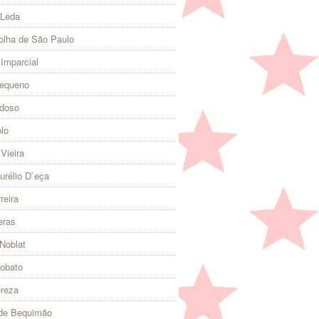
 Leda
olha de São Paulo
 Imparcial
Pequeno
rdoso
lo
Vieira
urélio D`eça
reira
eras
Noblat
Lobato
ereza
 de Bequimão