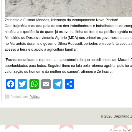
Zé Inácio e Elismar Mendes, liderança do Acampamento Novo Pindaré.
Com trajetória marcada pela defesa dos trabalhadores e trabalhadoras do cam
história a experiência de quem já esteve na linha de frente da política agrária 
Ministério do Desenvolvimento Agrário (MDA) nos primeiros governos de Lula
no Maranhão durante o governo Dilma Rousseff, períodos em que fortaleceu a 
acesso à terra e o apoio à agricultura familiar.
“Essas comunidades representam a essência do que acreditamos: um Maranhão
oportunidades para todos. Seguirei firme na luta pela reforma agrária, pelo fo
valorização do homem e da mulher do campo”, afirmou o Zé Inácio.
Facebook
Twitter
WhatsApp
Email
Telegram
Compartilhar
Postado em:
Politica
© 2026
Deputado Z
Powered by
Wo