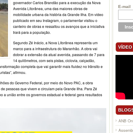
governador Carlos Brandão para a execução da Nova
E-mail
Avenida Litorânea, uma das maiores obras de
mobilidade urbana da história da Grande Ilha. Em vídeo
publicado em seu Instagram, o parlamentar visitou o
canteiro de obras e ressaltou os avanços que a iniciativa
trará para a população.
Segundo Zé Inácio, a Nova Litorânea representa um
VÍDEO
marco para a infraestrutura do Maranhão. A obra vai
dobrar a extensão da atual avenida, passando de 7 para
14 quilômetros, com seis pistas, ciclovia, calçadão,
sformação completa que vai garantir mais fluidez no trânsito e
ristas”, afirmou.
lhões do Governo Federal, por meio do Novo PAC, a obra
o de pessoas que vivem e circulam pela Grande Ilha. Para Zé
o a união entre os governos estadual e federal gera resultados
BLOG
ANB Onl
Assembl