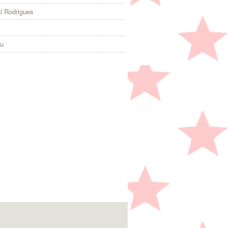
l Rodrigues
eu