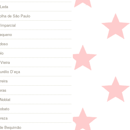
 Leda
olha de São Paulo
 Imparcial
Pequeno
rdoso
lo
Vieira
urélio D`eça
reira
eras
Noblat
Lobato
ereza
 de Bequimão