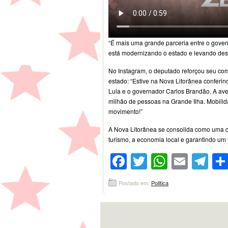
“É mais uma grande parceria entre o gover
está modernizando o estado e levando dese
No Instagram, o deputado reforçou seu c
estado: “Estive na Nova Litorânea conferin
Lula e o governador Carlos Brandão. A ave
milhão de pessoas na Grande Ilha. Mobili
movimento!”
A Nova Litorânea se consolida como uma da
turismo, a economia local e garantindo um 
Facebook
Twitter
WhatsA
Emai
Te
Postado em:
Politica