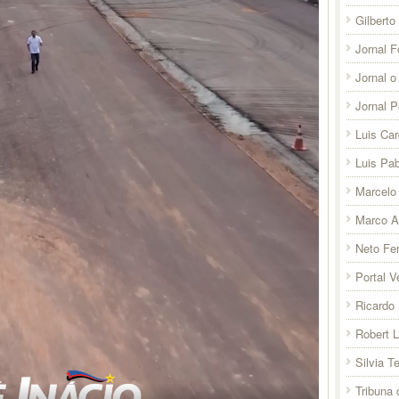
Gilberto
Jornal F
Jornal o
Jornal 
Luis Ca
Luis Pab
Marcelo 
Marco A
Neto Fer
Portal V
Ricardo 
Robert 
Silvia T
Tribuna