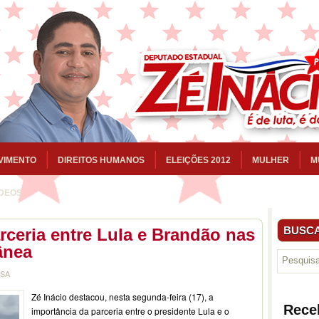
VIMENTO
DIREITOS HUMANOS
ELEIÇÕES 2012
MULHER
M
ÍDEOS
BUSCA
rceria entre Lula e Brandão nas
ânea
NSA
Zé Inácio destacou, nesta segunda-feira (17), a
Rece
importância da parceria entre o presidente Lula e o