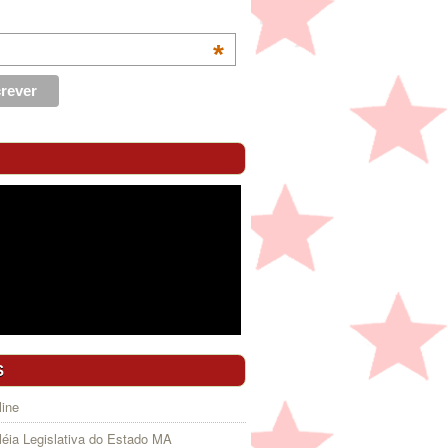
*
S
ine
éia Legislativa do Estado MA