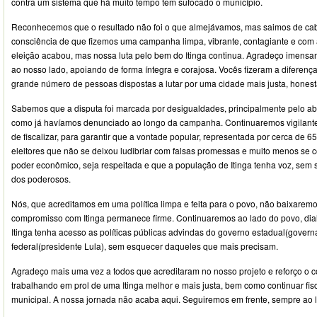
contra um sistema que há muito tempo tem sufocado o município.
Reconhecemos que o resultado não foi o que almejávamos, mas saimos de ca
consciência de que fizemos uma campanha limpa, vibrante, contagiante e com 
eleição acabou, mas nossa luta pelo bem do Itinga continua. Agradeço imensa
ao nosso lado, apoiando de forma íntegra e corajosa. Vocês fizeram a diferenç
grande número de pessoas dispostas a lutar por uma cidade mais justa, honest
Sabemos que a disputa foi marcada por desigualdades, principalmente pelo a
como já havíamos denunciado ao longo da campanha. Continuaremos vigilant
de fiscalizar, para garantir que a vontade popular, representada por cerca de 6
eleitores que não se deixou ludibriar com falsas promessas e muito menos se 
poder econômico, seja respeitada e que a população de Itinga tenha voz, sem 
dos poderosos.
Nós, que acreditamos em uma política limpa e feita para o povo, não baixarem
compromisso com Itinga permanece firme. Continuaremos ao lado do povo, dia
Itinga tenha acesso as políticas públicas advindas do governo estadual(gover
federal(presidente Lula), sem esquecer daqueles que mais precisam.
Agradeço mais uma vez a todos que acreditaram no nosso projeto e reforço o 
trabalhando em prol de uma Itinga melhor e mais justa, bem como continuar fis
municipal. A nossa jornada não acaba aqui. Seguiremos em frente, sempre ao 