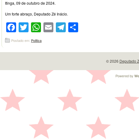
Itinga, 09 de outubro de 2024.
Um forte abraço, Deputado Zé Inácio.
Facebook
Twitter
WhatsApp
Email
Telegram
Compartilhar
Postado em:
Politica
© 2026
Deputado Z
Powered by
Wo