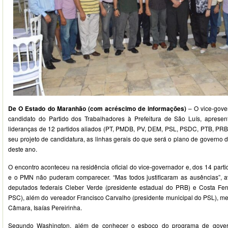
De O Estado do Maranhão (com acréscimo de informações)
– O vice-gove
candidato do Partido dos Trabalhadores à Prefeitura de São Luís, aprese
lideranças de 12 partidos aliados (PT, PMDB, PV, DEM, PSL, PSDC, PTB, PR
seu projeto de candidatura, as linhas gerais do que será o plano de governo d
deste ano.
O encontro aconteceu na residência oficial do vice-governador e, dos 14 par
e o PMN não puderam comparecer. “Mas todos justificaram as ausências”, av
deputados federais Cleber Verde (presidente estadual do PRB) e Costa Ferr
PSC), além do vereador Francisco Carvalho (presidente municipal do PSL), me
Câmara, Isaías Pereirinha.
Segundo Washington, além de conhecer o esboço do programa de govern