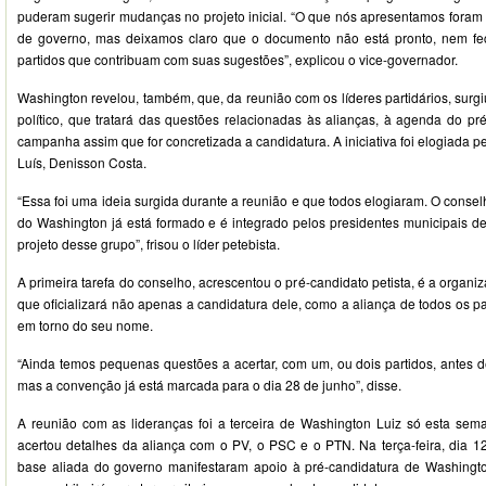
puderam sugerir mudanças no projeto inicial. “O que nós apresentamos foram 
de governo, mas deixamos claro que o documento não está pronto, nem f
partidos que contribuam com suas sugestões”, explicou o vice-governador.
Washington revelou, também, que, da reunião com os líderes partidários, sur
político, que tratará das questões relacionadas às alianças, à agenda do pr
campanha assim que for concretizada a candidatura. A iniciativa foi elogiada 
Luís, Denisson Costa.
“Essa foi uma ideia surgida durante a reunião e que todos elogiaram. O consel
do Washington já está formado e é integrado pelos presidentes municipais de
projeto desse grupo”, frisou o líder petebista.
A primeira tarefa do conselho, acrescentou o pré-candidato petista, é a organ
que oficializará não apenas a candidatura dele, como a aliança de todos os p
em torno do seu nome.
“Ainda temos pequenas questões a acertar, com um, ou dois partidos, antes de
mas a convenção já está marcada para o dia 28 de junho”, disse.
A reunião com as lideranças foi a terceira de Washington Luiz só esta sem
acertou detalhes da aliança com o PV, o PSC e o PTN. Na terça-feira, dia 1
base aliada do governo manifestaram apoio à pré-candidatura de Washingt