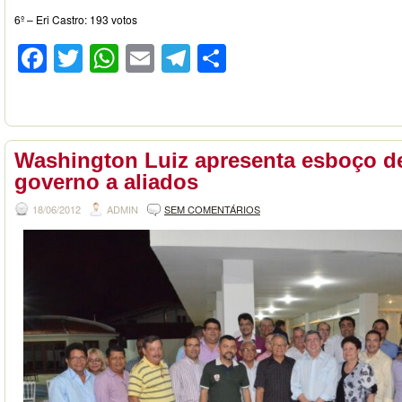
6º – Eri Castro: 193 votos
Facebook
Twitter
WhatsApp
Email
Telegram
Compartilhar
Washington Luiz apresenta esboço d
governo a aliados
18/06/2012
ADMIN
SEM COMENTÁRIOS