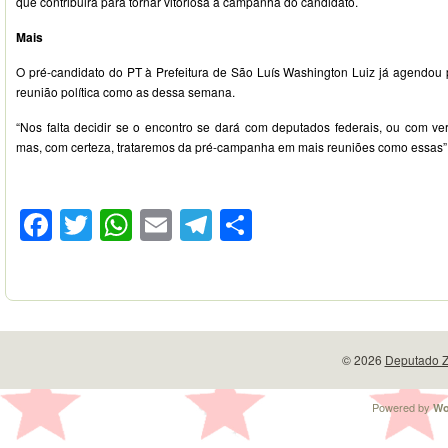
que contribuirá para tornar vitoriosa a campanha do candidato.
Mais
O pré-candidato do PT à Prefeitura de São Luís Washington Luiz já agendo
reunião política como as dessa semana.
“Nos falta decidir se o encontro se dará com deputados federais, ou com ver
mas, com certeza, trataremos da pré-campanha em mais reuniões como essas”,
Facebook
Twitter
WhatsApp
Email
Telegram
Compartilhar
© 2026
Deputado Z
Powered by
Wo