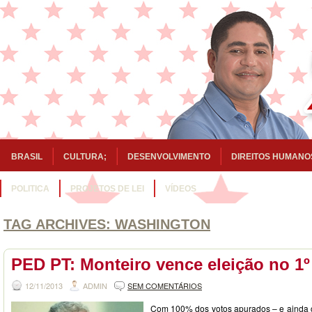
BRASIL
CULTURA;
DESENVOLVIMENTO
DIREITOS HUMANO
POLITICA
PROJETOS DE LEI
VÍDEOS
TAG ARCHIVES:
WASHINGTON
PED PT: Monteiro vence eleição no 1º
12/11/2013
ADMIN
SEM COMENTÁRIOS
Com 100% dos votos apurados – e ainda 