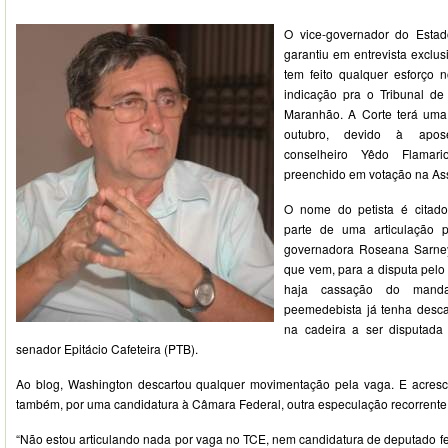
O vice-governador do Estado
garantiu em entrevista exclus
tem feito qualquer esforço 
indicação pra o Tribunal d
Maranhão. A Corte terá uma
outubro, devido à apose
conselheiro Yêdo Flamar
preenchido em votação na Ass
O nome do petista é citado
parte de uma articulação 
governadora Roseana Sarne
que vem, para a disputa pel
haja cassação do manda
peemedebista já tenha descar
na cadeira a ser disputad
senador Epitácio Cafeteira (PTB).
Ao blog, Washington descartou qualquer movimentação pela vaga. E acresce
também, por uma candidatura à Câmara Federal, outra especulação recorrente 
“Não estou articulando nada por vaga no TCE, nem candidatura de deputado fe