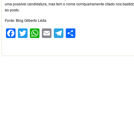
uma possível candidatura, mas tem o nome corriqueiramente citado nos bastid
ao posto.
Fonte: Blog Gilberto Léda
Facebook
Twitter
WhatsApp
Email
Telegram
Compartilhar