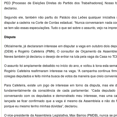
PED [Processo de Eleições Diretas do Partido dos Trabalhadores]. Nosso f
declarou.
Segundo ele, também não partiu do Palácio dos Leões qualquer iniciativa 
disputar a cadeira na Corte de Contas estadual. “Nunca conversaram nada co
se tem são essas especulações. Tudo o que sei sobre o assunto, vejo na impren
Disputa
Oficialmente, já declararam interesse em disputar a vaga em outubro dois dep
(DEM) e Rogério Cafeteira (PMN). O consultor de Orçamento da Assembleia
Neves também já declarou o desejo de entrar na luta pela vaga da Casa no TC
O assunto foi amplamente debatido no início do ano, e voltou à tona esta sem
Rogério Cafeteira reafirmaram interesse na vaga. “A campanha continua fi
colegas deputados e feito minha busca de votos da maneira que creio convenie
Para Cafeteira, existe um jogo de interesse em torno da disputa, mas ele d
fundamentalmente da consciência de cada parlamentar. “Cada deputado 
conversando com os deputados e demonstrado meu interesse, mas uma can
lançada se ficar confirmado que a vaga é mesmo da Assembleia e não do Mi
porque eu mesmo tenho minhas dúvidas”, declarou.
O vice-presidente da Assembleia Legislativa, Max Barros (PMDB), nunca se p