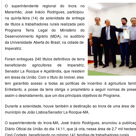
O superintendente regional do Incra no
Maranhão, José Inácio Rodrigues, participou
na quinta-feira (14) da solenidade de entrega
de títulos a trabalhadores rurais realizada pelo
Programa Terra Legal do Ministério do
Desenvolvimento Agrário (MDA), no auditório
da Universidade Aberta do Brasil, na cidade de
Imperatriz.
Foram entregues 240 títulos definitivos de terra
beneficiando agricultores de Imperatriz,
Senador La Rocque e Açailândia, que residem
em áreas da União. Com o título do imóvel, eles
tem garantido acesso a todas as políticas de incentivo à agricultura fam
Entretanto, a posse da terra obriga o proprietário a seguir normas de pres
assim o desmatamento, que um dos principais objetivos do Programa.
Durante a solenidade, houve também a destinação ao Incra de uma área de 
município de João Lisboa/Senador La Rocque-MA.
O superintendente do Incra-MA, José Inácio Rodrigues, anunciou a publica
Diário Oficial da União do dia 14.11, que já cria, nessa área de 2,7 mil hecta
Cipó Cortado, beneficiando no mínimo 141 famílias de trabalhadores rurais.