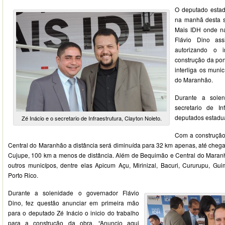
O deputado estadu
na manhã desta se
Mais IDH onde na
Flávio Dino as
autorizando o 
construção da po
interliga os muni
do Maranhão.
Durante a sole
secretario de Inf
deputados estaduai
Zé Inácio e o secretario de Infraestrutura, Clayton Noleto.
Com a construção
Central do Maranhão a distância será diminuída para 32 km apenas, até cheg
Cujupe, 100 km a menos de distância. Além de Bequimão e Central do Maranhã
outros municípos, dentre elas Apicum Açu, Mirinizal, Bacuri, Cururupu, Gu
Porto Rico.
Durante a solenidade o governador Flávio
Dino, fez questão anunciar em primeira mão
para o deputado Zé Inácio o inicio do trabalho
para a construção da obra. “Anuncio aqui