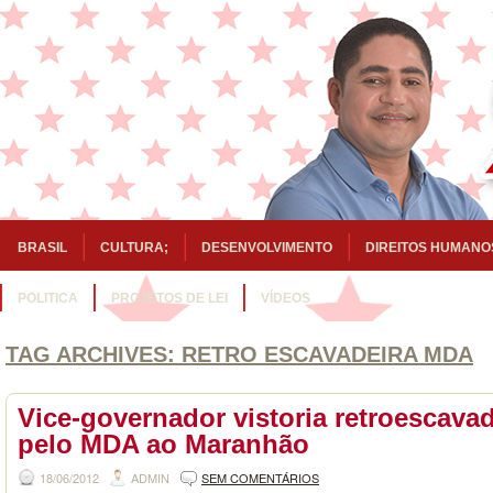
BRASIL
CULTURA;
DESENVOLVIMENTO
DIREITOS HUMANO
POLITICA
PROJETOS DE LEI
VÍDEOS
TAG ARCHIVES:
RETRO ESCAVADEIRA MDA
Vice-governador vistoria retroescava
pelo MDA ao Maranhão
18/06/2012
ADMIN
SEM COMENTÁRIOS