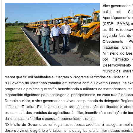
Vice-governador
pátio do Ce
Aperfeiçoamento d
(CFAP – PMMA), em
as 99 retroescav
segunda fase do
Crescimento (
máquinas foram
Ministério do Des
por intermédio
Desenvolviment
municípios mara
menor que 50 mil habitantes e integram o Programa Territórios da Cidadania.
“O Governo do Maranhão trabalha em sintonia com o Governo Federal na exec
programas e projetos que estão beneficiando a milhares de maranhenses, me
e garantido dignidade para nossa gente, principalmente, na zona rural”, desta
Durante a visita, o vice-governador esteve acompanhado do delegado Regio
Jefferson Teixeira. Ele informou que as máquinas são destinadas à abert
escoamento dos produtos da agricultura familiar, incentivo à construção de b
da seca e para facilitar o acesso às comunidades rurais.
“O intuito do Governo ao entregar as retroescavadeiras, é assegurar melh
desenvolvimento agrário e fortalecimento da agricultura familiar nesses municíp