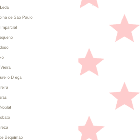
 Leda
olha de São Paulo
 Imparcial
Pequeno
rdoso
lo
Vieira
urélio D`eça
reira
eras
Noblat
Lobato
ereza
 de Bequimão