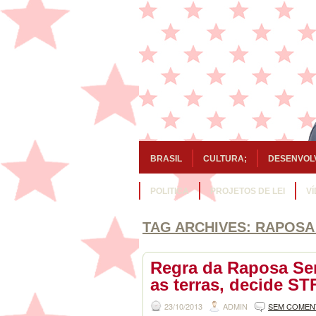
BRASIL
CULTURA;
DESENVOL
POLITICA
PROJETOS DE LEI
V
TAG ARCHIVES:
RAPOSA
Regra da Raposa Ser
as terras, decide ST
23/10/2013
ADMIN
SEM COMEN