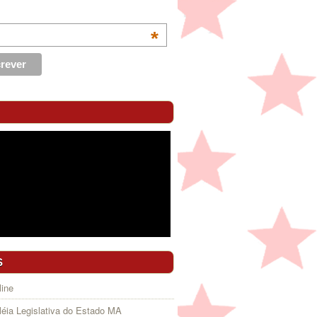
*
S
ine
éia Legislativa do Estado MA