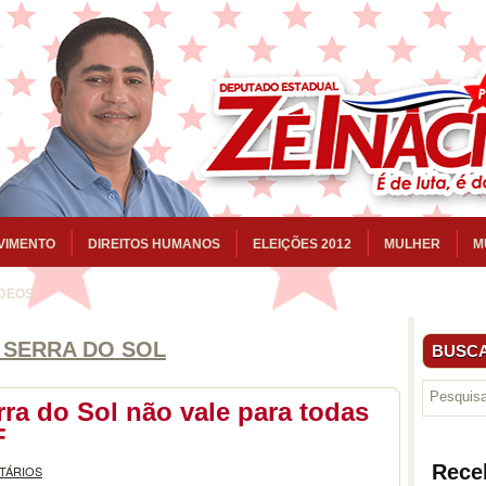
VIMENTO
DIREITOS HUMANOS
ELEIÇÕES 2012
MULHER
M
ÍDEOS
 SERRA DO SOL
BUSCA
ra do Sol não vale para todas
F
Rece
TÁRIOS