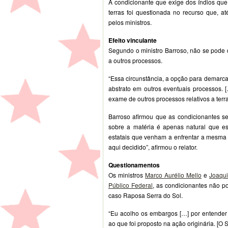
A condicionante que exige dos índios qu
terras foi questionada no recurso que, at
pelos ministros.
Efeito vinculante
Segundo o ministro Barroso, não se pode 
a outros processos.
“Essa circunstância, a opção para demarca
abstrato em outros eventuais processos. [
exame de outros processos relativos a terr
Barroso afirmou que as condicionantes se
sobre a matéria é apenas natural que ess
estatais que venham a enfrentar a mesma 
aqui decidido”, afirmou o relator.
Questionamentos
Os ministros
Marco Aurélio Mello
e
Joaqu
Público Federal
, as condicionantes não 
caso Raposa Serra do Sol.
“Eu acolho os embargos […] por entender q
ao que foi proposto na ação originária. [O