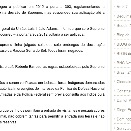
Atual7
gou a publicar em 2012 a portaria 303, regulamentando a
e na decisão do Supremo, mas suspendeu sua aplicação até a
Bequimã
Bequim
 geral da União, Luiz Inácio Adams, informou que se o Supremo
correu – a portaria 303/2012 voltaria a ser aplicada.
Blog da 
BLOG do
Supremo tinha julgado seis dos sete embargos de declaração
caso da Raposa Serra do Sol. Todos foram negados.
BLOG d
BNC Not
istro Luís Roberto Barroso, as regras estabelecidas pelo Supremo
Brasil 2
Clodoal
ões a serem verificadas em todas as terras indígenas demarcadas
e autoriza intervenções de interesse da Política de Defesa Nacional
Constru
Armadas e da Polícia Federal sem prévia consulta aos índios ou à
Daniel 
Diego E
que os índios permitam a entrada de visitantes e pesquisadores
al, não cobrem tarifas para permitir a entrada nas terras e não
Domingo
s reservas.
Genival