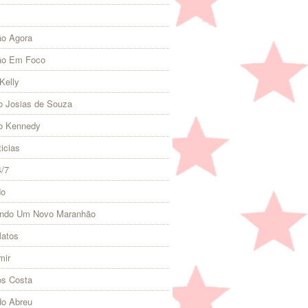
o Agora
ão Em Foco
Kelly
 Josias de Souza
o Kennedy
icias
4/7
do
indo Um Novo Maranhão
Matos
mir
s Costa
do Abreu