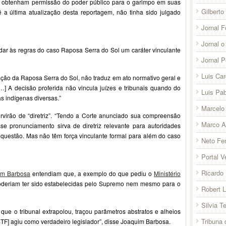
e obtenham permissão do poder público para o garimpo em suas
Gilberto
é a última atualização desta reportagem, não tinha sido julgado
Jornal F
Jornal o
dar às regras do caso Raposa Serra do Sol um caráter vinculante
Jornal 
Luis Ca
ção da Raposa Serra do Sol, não traduz em ato normativo geral e
…] A decisão proferida não vincula juízes e tribunais quando do
Luis Pab
as indígenas diversas.”
Marcelo 
rvirão de “diretriz”. “Tendo a Corte anunciado sua compreensão
Marco A
e pronunciamento sirva de diretriz relevante para autoridades
questão. Mas não têm força vinculante formal para além do caso
Neto Fer
Portal V
Ricardo 
im Barbosa
entendiam que, a exemplo do que pediu o
Ministério
poderiam ter sido estabelecidas pelo Supremo nem mesmo para o
Robert 
Silvia T
ue o tribunal extrapolou, traçou parâmetros abstratos e alheios
Tribuna
 STF] agiu como verdadeiro legislador”, disse Joaquim Barbosa.