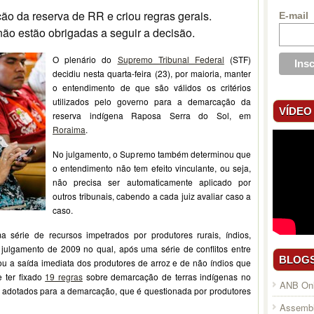
ão da reserva de RR e criou regras gerais.
E-mail
ão estão obrigadas a seguir a decisão.
O plenário do
Supremo Tribunal Federal
(STF)
decidiu nesta quarta-feira (23), por maioria, manter
o entendimento de que são válidos os critérios
utilizados pelo governo para a demarcação da
VÍDEO
reserva indígena Raposa Serra do Sol, em
Roraima
.
No julgamento, o Supremo também determinou que
o entendimento não tem efeito vinculante, ou seja,
não precisa ser automaticamente aplicado por
outros tribunais, cabendo a cada juiz avaliar caso a
caso.
 série de recursos impetrados por produtores rurais, índios,
a julgamento de 2009 no qual, após uma série de conflitos entre
BLOG
ou a saída imediata dos produtores de arroz e de não índios que
 ter fixado
19 regras
sobre demarcação de terras indígenas no
ANB Onl
ios adotados para a demarcação, que é questionada por produtores
Assembl