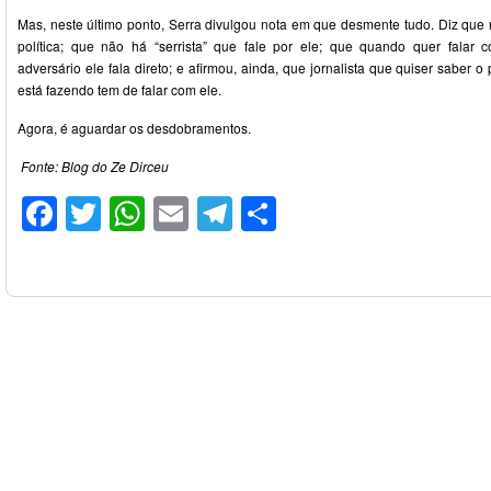
Mas, neste último ponto, Serra divulgou nota em que desmente tudo. Diz que n
política; que não há “serrista” que fale por ele; que quando quer fala
adversário ele fala direto; e afirmou, ainda, que jornalista que quiser saber
está fazendo tem de falar com ele.
Agora, é aguardar os desdobramentos.
Fonte: Blog do Ze Dirceu
Facebook
Twitter
WhatsApp
Email
Telegram
Compartilhar