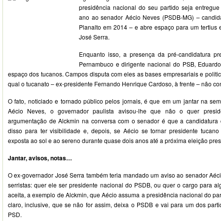
presidência nacional do seu partido seja entregue
ano ao senador Aécio Neves (PSDB-MG) – candida
Planalto em 2014 – e abre espaço para um tertius e
José Serra.
Enquanto isso, a presença da pré-candidatura pr
Pernambuco e dirigente nacional do PSB, Eduard
espaço dos tucanos. Campos disputa com eles as bases empresariais e politic
qual o tucanato – ex-presidente Fernando Henrique Cardoso, à frente – não co
O fato, noticiado e tornado público pelos jornais, é que em um jantar na 
Aécio Neves, o governador paulista avisou-lhe que não o quer presi
argumentação de Alckmin na conversa com o senador é que a candidatura d
disso para ter visibilidade e, depois, se Aécio se tornar presidente tucano
exposta ao sol e ao sereno durante quase dois anos até a próxima eleição pres
Jantar, avisos, notas…
O ex-governador José Serra também teria mandado um aviso ao senador Aécio
serristas: quer ele ser presidente nacional do PSDB, ou quer o cargo para 
aceita, a exemplo de Alckmin, que Aécio assuma a presidência nacional do part
claro, inclusive, que se não for assim, deixa o PSDB e vai para um dos par
PSD.