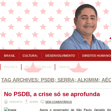
BRASIL
CULTURA;
DESENVOLVIMENTO
DIREITOS HUMANO
POLITICA
PROJETOS DE LEI
VÍDEOS
TAG ARCHIVES:
PSDB; SERRA; ALKIMIM; AÉC
No PSDB, a crise só se aprofunda
18/03/2013
ADMIN
SEM COMENTÁRIOS
Agora o governador de São Paulo, Geraldo Al