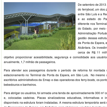
De setembro de 2013 
do ferryboat, um dos 
entre São Luís e a R
e ao estado do Par
diferente nos Termina
do Estado, por mei
Administração Portuá
gestão dessas estrutu
da Ponta da Espera, 
Alcântara. Os investi
cerca de R$ 11 milh
objetivo proporcionar acessibilidade, segurança e comodidade aos usuári
anualmente, 1,7 milhão de passageiros.
Para atender aos passageiros durante o período de reforma foi montada 
estacionamento no Terminal da Ponta da Espera, em São Luís. No mesmo a
escritórios administrativos da Emap e das operadoras dos ferry-boats, os po
bebedouros e banheiros.
Para abrigar os usuários, foi armada uma tenda de aproximadamente 300 m² co
e, colocadas cadeiras. Placas sinalizadoras educativas, informativas e i
disponíveis na estrutura foram instaladas. A mesma estrutura temporária ser