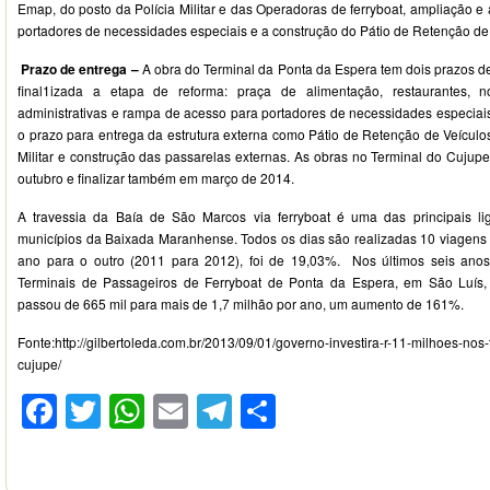
Emap, do posto da Polícia Militar e das Operadoras de ferryboat, ampliação 
portadores de necessidades especiais e a construção do Pátio de Retenção de 
Prazo de entrega –
A obra do Terminal da Ponta da Espera tem dois prazos d
final1izada a etapa de reforma: praça de alimentação, restaurantes, n
administrativas e rampa de acesso para portadores de necessidades especiai
o prazo para entrega da estrutura externa como Pátio de Retenção de Veículos
Militar e construção das passarelas externas. As obras no Terminal do Cujupe
outubro e finalizar também em março de 2014.
A travessia da Baía de São Marcos via ferryboat é uma das principais 
municípios da Baixada Maranhense. Todos os dias são realizadas 10 viagens
ano para o outro (2011 para 2012), foi de 19,03%. Nos últimos seis ano
Terminais de Passageiros de Ferryboat de Ponta da Espera, em São Luís,
passou de 665 mil para mais de 1,7 milhão por ano, um aumento de 161%.
Fonte:http://gilbertoleda.com.br/2013/09/01/governo-investira-r-11-milhoes-nos
cujupe/
Facebook
Twitter
WhatsApp
Email
Telegram
Compartilhar