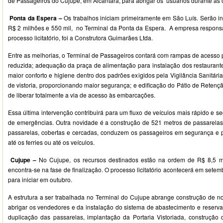
de Passageiros do Cujupe, em Alcântara, para abrigar os usuários durante as 
Ponta da Espera –
Os trabalhos iniciam primeiramente em São Luís. Serão in
R$ 2 milhões e 550 mil, no Terminal da Ponta da Espera. A empresa respons
processo licitatório, foi a Construtora Guimarães Ltda.
Entre as melhorias, o Terminal de Passageiros contará com rampas de acesso
reduzida; adequação da praça de alimentação para instalação dos restauran
maior conforto e higiene dentro dos padrões exigidos pela Vigilância Sanitári
de vistoria, proporcionando maior segurança; e edificação do Pátio de Retençã
de liberar totalmente a via de acesso às embarcações.
Essa última intervenção contribuirá para um fluxo de veículos mais rápido e s
de emergências. Outra novidade é a construção de 521 metros de passarelas
passarelas, cobertas e cercadas, conduzem os passageiros em segurança e p
até os ferries ou até os veículos.
Cujupe –
No Cujupe, os recursos destinados estão na ordem de R$ 8,5 mi
encontra-se na fase de finalização. O processo licitatório acontecerá em setem
para iniciar em outubro.
A estrutura a ser trabalhada no Terminal do Cujupe abrange construção de n
abrigar os vendedores e da instalação do sistema de abastecimento e reserv
duplicação das passarelas, implantação da Portaria Vistoriada, construção 