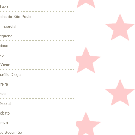
 Leda
olha de São Paulo
 Imparcial
Pequeno
rdoso
lo
Vieira
urélio D`eça
reira
eras
Noblat
Lobato
ereza
 de Bequimão