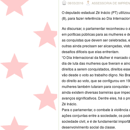
08/03/2016
ASSESSORIA DE IMPRE
O deputado estadual Zé Inácio (PT) utilizou
(8), para fazer referência ao Dia Internacio
Ao discursar, o parlamentar reconheceu o
em políticas públicas para as mulheres e 
as conquistas que devem ser celebradas, 
outras ainda precisam ser alcançadas, vist
desafios difíceis que elas enfrentam.
“O Dia Internacional da Mulher é marcado
dia de luta das mulheres que tiveram e ain
direitos a serem conquistados, direitos es
vão desde o voto ao trabalho digno. No Bra
do direito ao voto, que se configurou em 1
mulheres também lutaram para conquistar o
ainda existem diversas barreiras que imp
avanços significativos. Dentre eles, há o p
Zé Inácio.
Para o parlamentar, o combate à violência
ações conjuntas entre a sociedade, os poder
sociedade civil, e é de fundamental importâ
desenvolvimento social da classe.