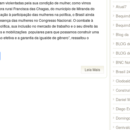
am violentadas pela sua condição de mulher, como vimos
Atual7
ra rural Francisca das Chagas, do município de Miranda do
ação à participação das mulheres na política, o Brasil ainda
Bequimã
resença das mulheres no Congresso Nacional. O combate à
Bequim
olítica, sua inclusão no mercado de trabalho e o seu direito às
s e mobilizações populares para que possamos construir uma
Blog da 
 efetiva e a garantia da igualde de gênero”, ressaltou o
BLOG do
pp
l
legram
Compartilhar
BLOG d
BNC Not
Leia Mais
Brasil 2
Clodoal
Constru
Daniel 
Diego E
Domingo
Genival