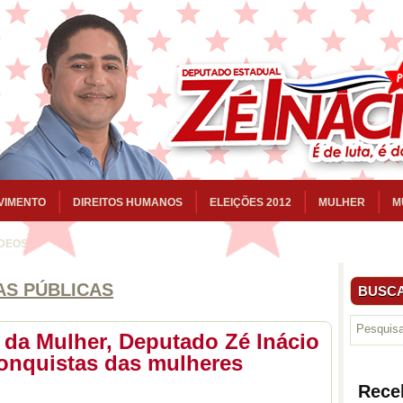
VIMENTO
DIREITOS HUMANOS
ELEIÇÕES 2012
MULHER
M
ÍDEOS
AS PÚBLICAS
BUSCA
l da Mulher, Deputado Zé Inácio
onquistas das mulheres
Rece