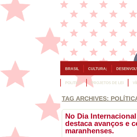
BRASIL
CULTURA;
DESENVOL
POLITICA
PROJETOS DE LEI
V
TAG ARCHIVES:
POLÍTIC
No Dia Internaciona
destaca avanços e c
maranhenses.