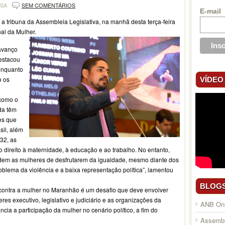
NSA
SEM COMENTÁRIOS
E-mail
 a tribuna da Assembleia Legislativa, na manhã desta terça-feira
nal da Mulher.
 avanço
destacou
enquanto
o os
VÍDEO
 como o
da têm
ses que
sil, além
932, as
 direito à maternidade, à educação e ao trabalho. No entanto,
edem as mulheres de desfrutarem da igualdade, mesmo diante dos
roblema da violência e a baixa representação política”, lamentou
BLOG
 contra a mulher no Maranhão é um desafio que deve envolver
es executivo, legislativo e judiciário e as organizações da
ANB Onl
ncia a participação da mulher no cenário político, a fim do
Assembl