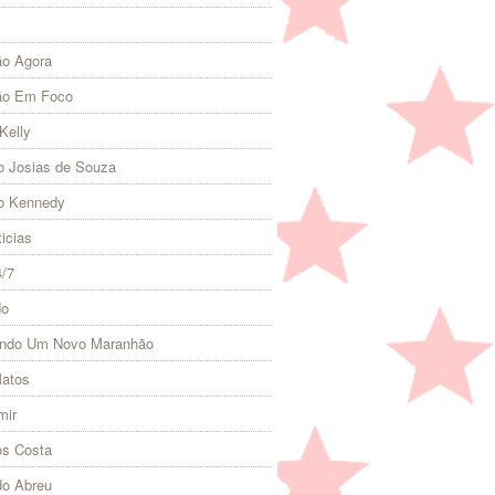
o Agora
ão Em Foco
Kelly
 Josias de Souza
o Kennedy
icias
4/7
do
indo Um Novo Maranhão
Matos
mir
s Costa
do Abreu