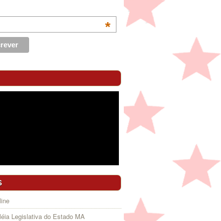
*
S
ine
éia Legislativa do Estado MA