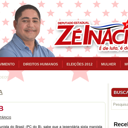
VIMENTO
DIREITOS HUMANOS
ELEIÇÕES 2012
MULHER
M
ÍDEOS
A
BUSCA
B
TÁRIOS
Rece
sta do Brasil (PC do B), sabe que a legendária sigla marxista