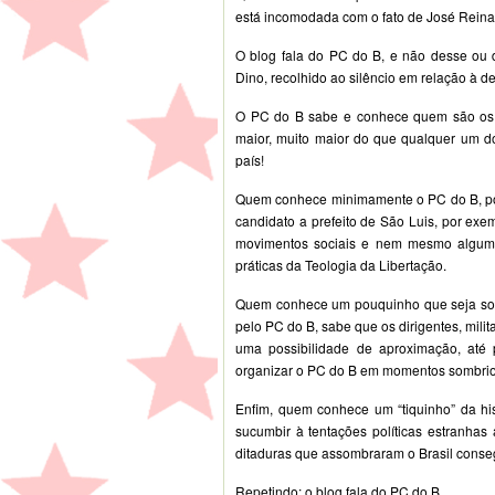
está incomodada com o fato de José Reinal
O blog fala do PC do B, e não desse ou 
Dino, recolhido ao silêncio em relação à de
O PC do B sabe e conhece quem são os se
maior, muito maior do que qualquer um do
país!
Quem conhece minimamente o PC do B, pod
candidato a prefeito de São Luis, por exem
movimentos sociais e nem mesmo alguma
práticas da Teologia da Libertação.
Quem conhece um pouquinho que seja sobre
pelo PC do B, sabe que os dirigentes, mili
uma possibilidade de aproximação, até p
organizar o PC do B em momentos sombrios
Enfim, quem conhece um “tiquinho” da hi
sucumbir à tentações políticas estranhas
ditaduras que assombraram o Brasil conseg
Repetindo: o blog fala do PC do B.