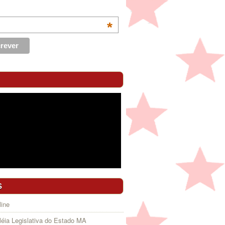
*
S
ine
éia Legislativa do Estado MA