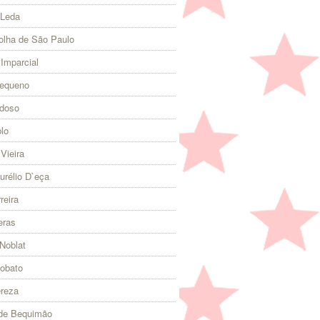
 Leda
olha de São Paulo
 Imparcial
Pequeno
rdoso
lo
Vieira
urélio D`eça
reira
eras
Noblat
Lobato
ereza
 de Bequimão