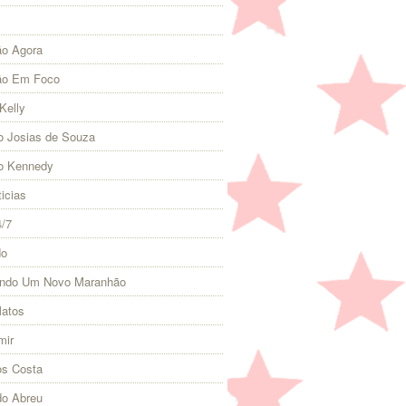
o Agora
ão Em Foco
Kelly
 Josias de Souza
o Kennedy
icias
4/7
do
indo Um Novo Maranhão
Matos
mir
s Costa
do Abreu