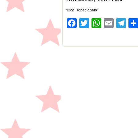
“Blog Robet lobato”
Facebook
Twitter
WhatsA
Emai
Te