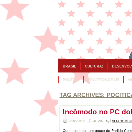
BRASIL
CULTURA;
DESENVOL
POLITICA
PROJETOS DE LEI
V
TAG ARCHIVES:
POCITIC
Incômodo no PC do
25/05/2012
ADMIN
SEM COMEN
Quem conhece um pouco do Partido Comuni