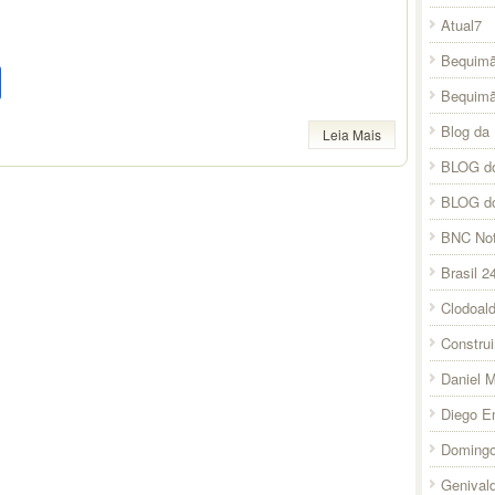
Atual7
Bequimã
pp
l
legram
Compartilhar
Bequim
Blog da 
Leia Mais
BLOG do
BLOG d
BNC Not
Brasil 2
Clodoal
Constru
Daniel 
Diego E
Domingo
Genival