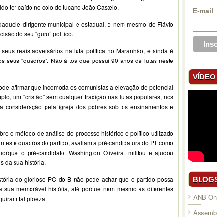
do ter caído no colo do tucano João Castelo.
E-mail
daquele dirigente municipal e estadual, e nem mesmo de Flávio
cisão do seu “guru” político.
us reais adversários na luta política no Maranhão, e ainda é
s seus “quadros”. Não à toa que possui 90 anos de lutas neste
VÍDEO
e afirmar que incomoda os comunistas a elevação de potencial
plo, um “cristão” sem qualquer tradição nas lutas populares, nos
 consideração pela igreja dos pobres sob os ensinamentos e
 o método de análise do processo histórico e político utilizado
tantes e quadros do partido, avaliam a pré-candidatura do PT como
orque o pré-candidato, Washington Oliveira, militou e ajudou
 da sua história.
stória do glorioso PC do B não pode achar que o partido possa
BLOG
 a sua memorável história, até porque nem mesmo as diferentes
ANB Onl
uiram tal proeza.
Assembl