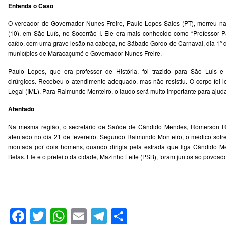
Entenda o Caso
O vereador de Governador Nunes Freire, Paulo Lopes Sales (PT), morreu n
(10), em São Luís, no Socorrão I. Ele era mais conhecido como “Professor P
caído, com uma grave lesão na cabeça, no Sábado Gordo de Carnaval, dia 1º d
municípios de Maracaçumé e Governador Nunes Freire.
Paulo Lopes, que era professor de História, foi trazido para São Luis 
cirúrgicos. Recebeu o atendimento adequado, mas não resistiu. O corpo foi l
Legal (IML). Para Raimundo Monteiro, o laudo será muito importante para ajudar
Atentado
Na mesma região, o secretário de Saúde de Cândido Mendes, Romerson R
atentado no dia 21 de fevereiro. Segundo Raimundo Monteiro, o médico sof
montada por dois homens, quando dirigia pela estrada que liga Cândido
Belas. Ele e o prefeito da cidade, Mazinho Leite (PSB), foram juntos ao povoad
Facebook
Twitter
WhatsApp
Email
Telegram
Compartilhar