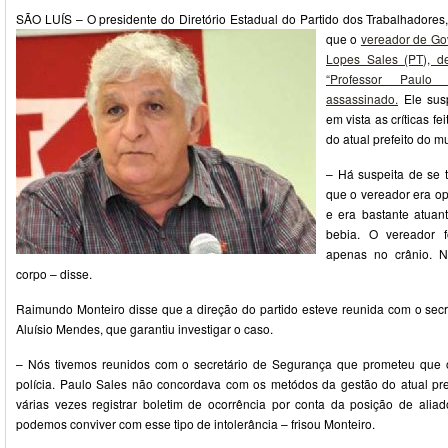
SÃO LUÍS – O presidente do Diretório Estadual do Partido dos Trabalhadores
que o
vereador de
Go
Lopes Sales (PT), 
“Professor Paulo
assassinado.
Ele susp
em vista as críticas f
do atual prefeito do mu
– Há suspeita de se t
que o vereador era op
e era bastante atuan
bebia. O vereador f
apenas no crânio. 
corpo – disse.
Raimundo Monteiro disse que a direção do partido esteve reunida com o secr
Aluísio Mendes, que garantiu investigar o caso.
– Nós tivemos reunidos com o secretário de Segurança que prometeu que o
polícia. Paulo Sales não concordava com os metódos da gestão do atual prefe
várias vezes registrar boletim de ocorrência por conta da posição de aliado
podemos conviver com esse tipo de intolerância – frisou Monteiro.