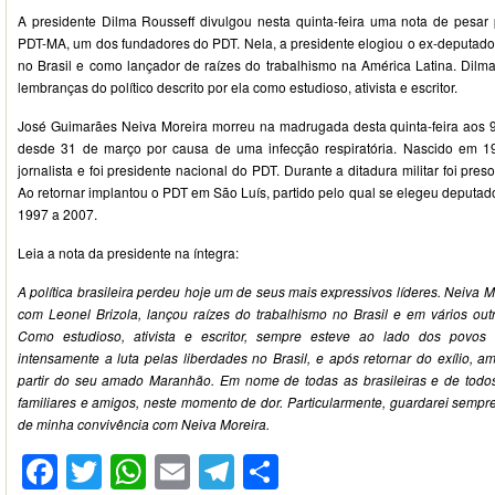
A presidente Dilma Rousseff divulgou nesta quinta-feira uma nota de pesar
PDT-MA, um dos fundadores do PDT. Nela, a presidente elogiou o ex-deputado 
no Brasil e como lançador de raízes do trabalhismo na América Latina. Dil
lembranças do político descrito por ela como estudioso, ativista e escritor.
José Guimarães Neiva Moreira morreu na madrugada desta quinta-feira aos 9
desde 31 de março por causa de uma infecção respiratória. Nascido em 
jornalista e foi presidente nacional do PDT. Durante a ditadura militar foi preso
Ao retornar implantou o PDT em São Luís, partido pelo qual se elegeu deputad
1997 a 2007.
Leia a nota da presidente na íntegra:
A política brasileira perdeu hoje um de seus mais expressivos líderes. Neiva 
com Leonel Brizola, lançou raízes do trabalhismo no Brasil e em vários outr
Como estudioso, ativista e escritor, sempre esteve ao lado dos povos 
intensamente a luta pelas liberdades no Brasil, e após retornar do exílio, amp
partir do seu amado Maranhão. Em nome de todas as brasileiras e de todos
familiares e amigos, neste momento de dor. Particularmente, guardarei semp
de minha convivência com Neiva Moreira.
Facebook
Twitter
WhatsApp
Email
Telegram
Compartilhar