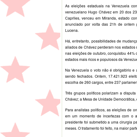
As eleições estaduais na Venezuela con
venezuelano Hugo Chávez em 20 dos 23 es
Capriles, venceu em Miranda, estado cons
anunciado por volta das 21h de ontem p
Lucena.
Há, entretanto, possibilidades de mudan
aliados de Chávez perderam nos estados 
nas eleições de outubro, conquistou 44%
estados mais ricos e populosos da Venezue
Na Venezuela o voto não é obrigatório e
sendo fechados. Ontem, 17.421.923 eleit
escolha de 260 cargos, entre 237 parlame
Três grupos políticos polarizam a disputa
Chávez; a Mesa de Unidade Democrática, q
Para analistas políticos, as eleições de 
em um momento de incertezas com o ag
presidente foi submetido a uma cirurgia p
meses. O tratamento foi feito, na maior pa