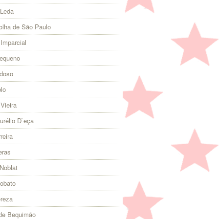
 Leda
olha de São Paulo
 Imparcial
Pequeno
rdoso
lo
Vieira
urélio D`eça
reira
eras
Noblat
Lobato
ereza
 de Bequimão