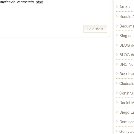
otícias da Venezuela,
AVN
.
Atual7
pp
l
legram
Compartilhar
Bequimã
Bequim
Leia Mais
Blog da 
BLOG do
BLOG d
BNC Not
Brasil 2
Clodoal
Constru
Daniel 
Diego E
Domingo
Genival