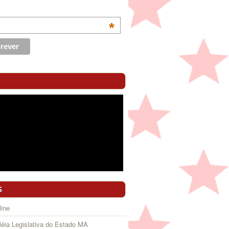
*
S
ine
éia Legislativa do Estado MA