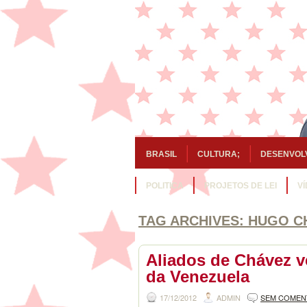
BRASIL
CULTURA;
DESENVOL
POLITICA
PROJETOS DE LEI
V
TAG ARCHIVES:
HUGO C
Aliados de Chávez 
da Venezuela
17/12/2012
ADMIN
SEM COMEN