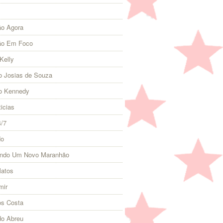
o Agora
ão Em Foco
Kelly
 Josias de Souza
o Kennedy
icias
4/7
do
indo Um Novo Maranhão
Matos
mir
s Costa
do Abreu