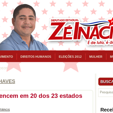
VIMENTO
DIREITOS HUMANOS
ELEIÇÕES 2012
MULHER
M
ÍDEOS
HAVES
BUSCA
vencem em 20 dos 23 estados
Rece
TÁRIOS