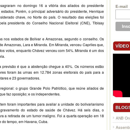
sagraram no domingo 16 a vitória dos aliados do presidente
E-mail
tados. Porém, o principal adversário do presidente, Henrique
iderado chave, no Norte do país. O resultado das eleições foi
ela presidenta do Conselho Nacional Eleitoral (CNE), Tibisay
ças nos estados de Bolívar e Amazonas, segundo o conselho. Os
de Amazonas, Lara e Miranda. Em Miranda, venceu Capriles que,
VÍDEO
 dos votos, enquanto Chávez venceu com 54%. Miranda é um dos
la.
 a previsão é que a abstenção chegue a 40%. Os números estão
ores foram às urnas em 12.784 zonas eleitorais do país para a
ntares e 23 governadores.
 regional: o grupo Grande Polo Patriótico, que reúne aliados de
ue faz oposição; e os independentes.
ontem foram importantes para avaliar a unidade do bolivarianismo
BLOG
ravamento do estado de saúde de Chávez. Há seis dias, o
ara a retirada de um tumor maligno. Foi a quarta operação em 18
ANB Onl
rte do tempo, em Havana, Cuba.
Assembl