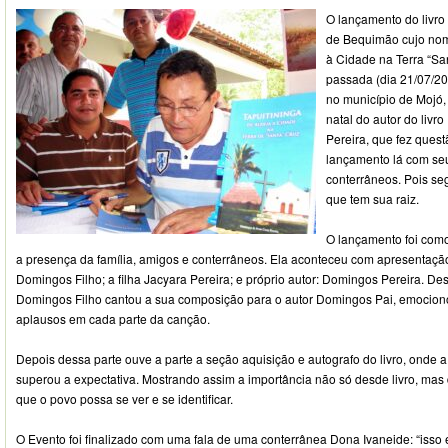
O lançamento do livro 
de Bequimão cujo nome
à Cidade na Terra “Sa
passada (dia 21/07/2
no município de Mojó,
natal do autor do liv
Pereira, que fez quest
lançamento lá com seu
conterrâneos. Pois segu
que tem sua raiz.
O lançamento foi com
a presença da família, amigos e conterrâneos. Ela aconteceu com apresentação d
Domingos Filho; a filha Jacyara Pereira; e próprio autor: Domingos Pereira. D
Domingos Filho cantou a sua composição para o autor Domingos Pai, emocion
aplausos em cada parte da canção.
Depois dessa parte ouve a parte a seção aquisição e autografo do livro, onde a
superou a expectativa. Mostrando assim a importância não só desde livro, ma
que o povo possa se ver e se identificar.
O Evento foi finalizado com uma fala de uma conterrânea Dona Ivaneide: “isso 