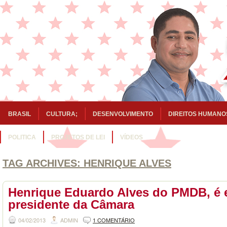
BRASIL
CULTURA;
DESENVOLVIMENTO
DIREITOS HUMANO
POLITICA
PROJETOS DE LEI
VÍDEOS
TAG ARCHIVES:
HENRIQUE ALVES
Henrique Eduardo Alves do PMDB, é e
presidente da Câmara
04/02/2013
ADMIN
1 COMENTÁRIO