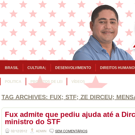
BRASIL
CULTURA;
DESENVOLVIMENTO
DIREITOS HUMANO
POLITICA
PROJETOS DE LEI
VÍDEOS
TAG ARCHIVES:
FUX; STF; ZE DIRCEU; MEN
Fux admite que pediu ajuda até a Dirc
ministro do STF
02/12/2012
ADMIN
SEM COMENTÁRIOS