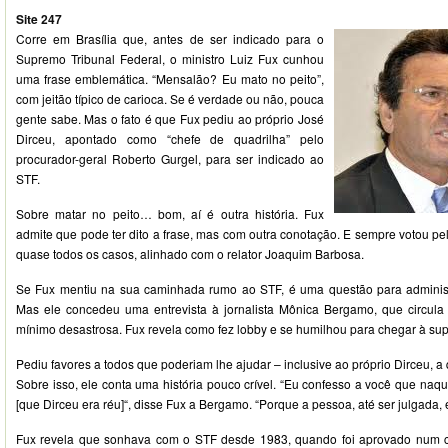
Site 247
Corre em Brasília que, antes de ser indicado para o
Supremo Tribunal Federal, o ministro Luiz Fux cunhou
uma frase emblemática. “Mensalão? Eu mato no peito”,
com jeitão típico de carioca. Se é verdade ou não, pouca
gente sabe. Mas o fato é que Fux pediu ao próprio José
Dirceu, apontado como “chefe de quadrilha” pelo
procurador-geral Roberto Gurgel, para ser indicado ao
STF.
Sobre matar no peito… bom, aí é outra história. Fux
admite que pode ter dito a frase, mas com outra conotação. E sempre votou p
quase todos os casos, alinhado com o relator Joaquim Barbosa.
Se Fux mentiu na sua caminhada rumo ao STF, é uma questão para administr
Mas ele concedeu uma entrevista à jornalista Mônica Bergamo, que circula
mínimo desastrosa. Fux revela como fez lobby e se humilhou para chegar à sup
Pediu favores a todos que poderiam lhe ajudar – inclusive ao próprio Dirceu, a 
Sobre isso, ele conta uma história pouco crível. “Eu confesso a você que na
[que Dirceu era réu]“, disse Fux a Bergamo. “Porque a pessoa, até ser julgada, 
Fux revela que sonhava com o STF desde 1983, quando foi aprovado num co