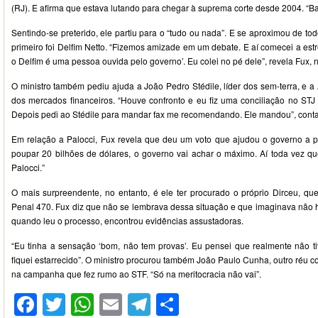
(RJ). E afirma que estava lutando para chegar à suprema corte desde 2004. “Bati
Sentindo-se preterido, ele partiu para o “tudo ou nada”. E se aproximou de t
primeiro foi Delfim Netto. “Fizemos amizade em um debate. E aí comecei a estr
o Delfim é uma pessoa ouvida pelo governo’. Eu colei no pé dele”, revela Fux, no
O ministro também pediu ajuda a João Pedro Stédile, líder dos sem-terra, e a 
dos mercados financeiros. “Houve confronto e eu fiz uma conciliação no STJ 
Depois pedi ao Stédile para mandar fax me recomendando. Ele mandou”, conta
Em relação a Palocci, Fux revela que deu um voto que ajudou o governo a 
poupar 20 bilhões de dólares, o governo vai achar o máximo. Aí toda vez que
Palocci.”
O mais surpreendente, no entanto, é ele ter procurado o próprio Dirceu, que
Penal 470. Fux diz que não se lembrava dessa situação e que imaginava não h
quando leu o processo, encontrou evidências assustadoras.
“Eu tinha a sensação ‘bom, não tem provas’. Eu pensei que realmente não ti
fiquei estarrecido”. O ministro procurou também João Paulo Cunha, outro réu
na campanha que fez rumo ao STF. “Só na meritocracia não vai”.
Facebook
Twitter
WhatsApp
Email
Telegram
Compartilhar