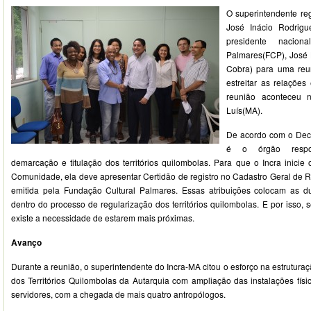
O superintendente re
José Inácio Rodrigu
presidente nacion
Palmares(FCP), José H
Cobra) para uma reu
estreitar as relações
reunião aconteceu 
Luís(MA).
De acordo com o Decr
é o órgão respon
demarcação e titulação dos territórios quilombolas. Para que o Incra inicie
Comunidade, ela deve apresentar Certidão de registro no Cadastro Geral de
emitida pela Fundação Cultural Palmares. Essas atribuições colocam as du
dentro do processo de regularização dos territórios quilombolas. E por isso,
existe a necessidade de estarem mais próximas.
Avanço
Durante a reunião, o superintendente do Incra-MA citou o esforço na estrutura
dos Territórios Quilombolas da Autarquia com ampliação das instalações fí
servidores, com a chegada de mais quatro antropólogos.