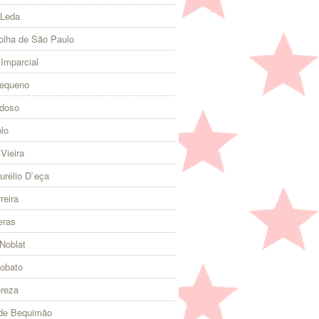
 Leda
olha de São Paulo
 Imparcial
Pequeno
rdoso
lo
Vieira
urélio D`eça
reira
eras
Noblat
Lobato
ereza
 de Bequimão