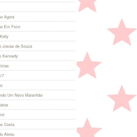
o Agora
ão Em Foco
Kelly
 Josias de Souza
o Kennedy
icias
4/7
do
indo Um Novo Maranhão
Matos
mir
s Costa
do Abreu