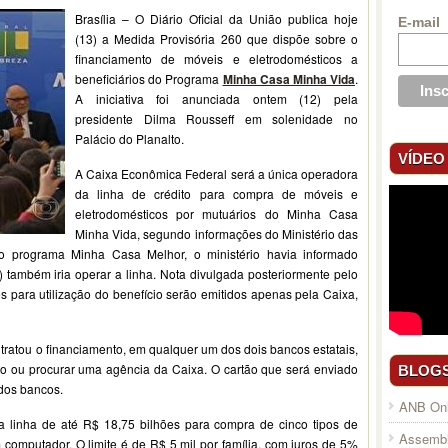
Brasília – O Diário Oficial da União publica hoje
E-mail
(13) a Medida Provisória 260 que dispõe sobre o
financiamento de móveis e eletrodomésticos a
beneficiários do Programa
Minha Casa Minha Vida
.
A iniciativa foi anunciada ontem (12) pela
presidente Dilma Rousseff em solenidade no
Palácio do Planalto.
VÍDEO
A Caixa Econômica Federal será a única operadora
da linha de crédito para compra de móveis e
eletrodomésticos por mutuários do Minha Casa
Minha Vida, segundo informações do Ministério das
o programa Minha Casa Melhor, o ministério havia informado
 também iria operar a linha. Nota divulgada posteriormente pelo
s para utilização do benefício serão emitidos apenas pela Caixa,
ntratou o financiamento, em qualquer um dos dois bancos estatais,
to ou procurar uma agência da Caixa. O cartão que será enviado
BLOG
dos bancos.
ANB Onl
linha de até R$ 18,75 bilhões para compra de cinco tipos de
Assembl
computador. O limite é de R$ 5 mil por família, com juros de 5%