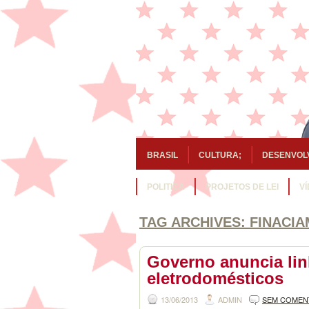
BRASIL
CULTURA;
DESENVOL
POLITICA
PROJETOS DE LEI
V
TAG ARCHIVES:
FINACI
Governo anuncia lin
eletrodomésticos
13/06/2013
ADMIN
SEM COMEN