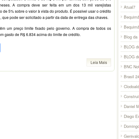
ses. A compra deve ser feita em um dos 13 mil varejistas
Atual7
de 5% sobre o valor à vista do produto. É possível usar o crédito
Bequimã
que pode ser solicitado a partir da data de entrega das chaves.
Bequim
êm um preço limite fixado pelo governo. A compra de todos os
m gasto de R$ 6.834 acima do limite de crédito.
Blog da 
pp
l
legram
Compartilhar
BLOG do
BLOG d
Leia Mais
BNC Not
Brasil 2
Clodoal
Constru
Daniel 
Diego E
Domingo
Genival