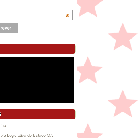
*
S
ine
éia Legislativa do Estado MA