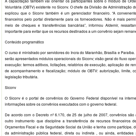
A capacitação também vai orientar os participantes sobre o módulo de Ord
Voluntária (OBTV) existente no Siconv. O chefe da Divisão de Administração d
explicou que o Siconv também é um gerenciador financeiro. “A convenente 
financeiros pelo portal diretamente para os fornecedores. Não é mais permi
meio de cheques e transferências bancárias”, informou Aldemir, ressal
importante para evitar que os recursos destinados a um convênio sejam remane
Conteúdo programático
O curso é ministrado por servidores do Incra do Maranhão, Brasília e Paraíba.
serão apresentados módulos operacionais do Siconv; visão geral do fluxo ope
execução: termos aditivos, licitações, relatórios de execução, aplicação de r
de acompanhamento e fiscalização; módulo de OBTV: autorização, limite, con
legislação tributária.
Siconv
O Siconv é o portal de convênios do Governo Federal disponível na intern
informações sobre os convênios executados com o governo federal.
De acordo com o Decreto nº 6.170, de 25 de julho de 2007, convênios são 
outro instrumento que discipline a transferência de recursos financeiros
Orçamentos Fiscal e da Seguridade Social da União e tenha como partícipe, d
da administração pública federal, direta ou indireta , ou ainda, entidades 