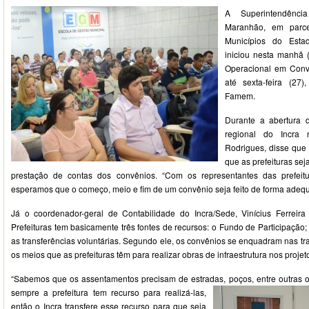
A Superintendênc
Maranhão, em parc
Municípios do Est
iniciou nesta manhã 
Operacional em Conv
até sexta-feira (2
Famem.
Durante a abertura 
regional do Incra 
Rodrigues, disse que 
que as prefeituras se
prestação de contas dos convênios. “Com os representantes das prefeit
esperamos que o começo, meio e fim de um convênio seja feito de forma adequ
Já o coordenador-geral de Contabilidade do Incra/Sede, Vinícius Ferreira
Prefeituras tem basicamente três fontes de recursos: o Fundo de Participaçã
as transferências voluntárias. Segundo ele, os convênios se enquadram nas tra
os meios que as prefeituras têm para realizar obras de infraestrutura nos proje
“Sabemos que os assentamentos precisam de estradas, poços, entre outras ob
sempre a
prefeitura tem recurso para realizá-las,
então o Incra transfere esse recurso para que seja