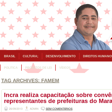
BRASIL
CULTURA;
DESENVOLVIMENTO
DIREITOS HUMANO
POLITICA
PROJETOS DE LEI
VÍDEOS
TAG ARCHIVES:
FAMEM
Incra realiza capacitação sobre convê
representantes de prefeituras do Mar
26/09/2013
ADMIN
SEM COMENTÁRIOS