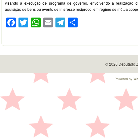
visando a execução de programa de governo, envolvendo a realização de p
aquisição de bens ou evento de interesse recíproco, em regime de mútua coop
Facebook
Twitter
WhatsApp
Email
Telegram
Compartilhar
© 2026
Deputado Z
Powered by
Wo