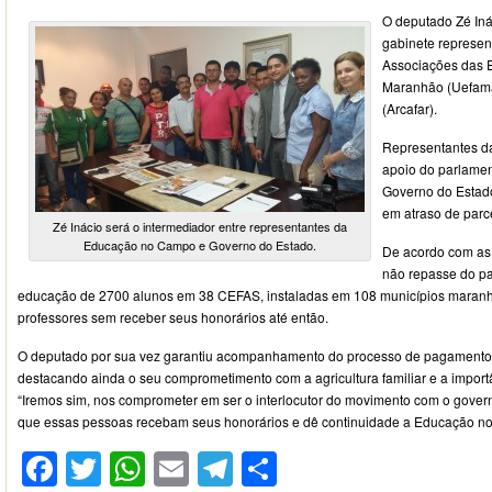
O deputado Zé Iná
gabinete represen
Associações das E
Maranhão (Uefama
(Arcafar).
Representantes da
apoio do parlamen
Governo do Estad
em atraso de parc
Zé Inácio será o intermediador entre representantes da
Educação no Campo e Governo do Estado.
De acordo com as 
não repasse do p
educação de 2700 alunos em 38 CEFAS, instaladas em 108 municípios maran
professores sem receber seus honorários até então.
O deputado por sua vez garantiu acompanhamento do processo de pagamento 
destacando ainda o seu comprometimento com a agricultura familiar e a impor
“Iremos sim, nos comprometer em ser o interlocutor do movimento com o govern
que essas pessoas recebam seus honorários e dê continuidade a Educação no 
Facebook
Twitter
WhatsApp
Email
Telegram
Compartilhar