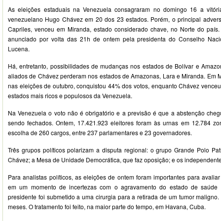
As eleições estaduais na Venezuela consagraram no domingo 16 a vitóri
venezuelano Hugo Chávez em 20 dos 23 estados. Porém, o principal adversá
Capriles, venceu em Miranda, estado considerado chave, no Norte do país. 
anunciado por volta das 21h de ontem pela presidenta do Conselho Nacion
Lucena.
Há, entretanto, possibilidades de mudanças nos estados de Bolívar e Amaz
aliados de Chávez perderam nos estados de Amazonas, Lara e Miranda. Em M
nas eleições de outubro, conquistou 44% dos votos, enquanto Chávez vence
estados mais ricos e populosos da Venezuela.
Na Venezuela o voto não é obrigatório e a previsão é que a abstenção che
sendo fechados. Ontem, 17.421.923 eleitores foram às urnas em 12.784 zon
escolha de 260 cargos, entre 237 parlamentares e 23 governadores.
Três grupos políticos polarizam a disputa regional: o grupo Grande Polo Pat
Chávez; a Mesa de Unidade Democrática, que faz oposição; e os independente
Para analistas políticos, as eleições de ontem foram importantes para avalia
em um momento de incertezas com o agravamento do estado de saúde d
presidente foi submetido a uma cirurgia para a retirada de um tumor maligno
meses. O tratamento foi feito, na maior parte do tempo, em Havana, Cuba.