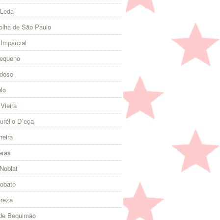
 Leda
olha de São Paulo
 Imparcial
Pequeno
rdoso
lo
Vieira
urélio D`eça
reira
eras
Noblat
Lobato
ereza
 de Bequimão