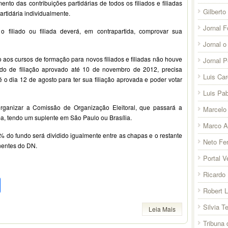
nto das contribuições partidárias de todos os filiados e filiadas
Gilberto
rtidária individualmente.
Jornal F
 filiado ou filiada deverá, em contrapartida, comprovar sua
Jornal o
 aos cursos de formação para novos filiados e filiadas não houve
Jornal 
o de filiação aprovado até 10 de novembro de 2012, precisa
Luis Ca
 o dia 12 de agosto para ter sua filiação aprovada e poder votar
Luis Pab
organizar a Comissão de Organização Eleitoral, que passará a
Marcelo 
a, tendo um suplente em São Paulo ou Brasília.
Marco A
% do fundo será dividido igualmente entre as chapas e o restante
Neto Fer
nentes do DN.
Portal V
Ricardo 
pp
l
legram
Compartilhar
Robert 
Silvia T
Leia Mais
Tribuna