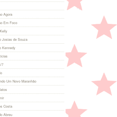
o Agora
ão Em Foco
Kelly
 Josias de Souza
o Kennedy
icias
4/7
do
indo Um Novo Maranhão
Matos
mir
s Costa
do Abreu