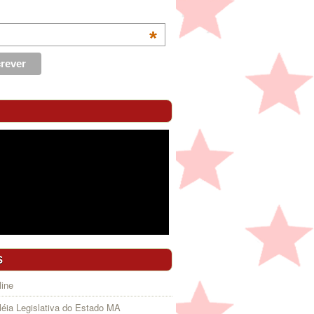
*
S
ine
éia Legislativa do Estado MA