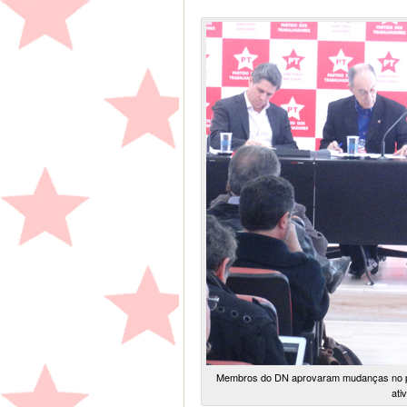
Membros do DN aprovaram mudanças no pr
ati