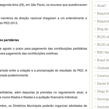
 segunda-feira (29), em São Paulo, os recursos que questionavam
Atual7
Bequimã
s membros da direção nacional chegaram a um entendimento e
Bequim
 do PED 2013.
Blog da 
BLOG do
es partidárias
BLOG d
e agosto o prazo para pagamento das contribuições partidárias
BNC Not
para pagamento das contribuições coletivas.
Brasil 2
Clodoal
eríodo entre a votação e a proclamação do resultado do PED. A
erada posteriormente.
Constru
Daniel 
Diego E
rtidárias, além daquelas já previstas no regulamento atual, a
novos filiados e filiadas e a quitação financeira individual.
Domingo
bro, os Diretórios Municipais poderão organizar atividades de
Genival