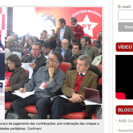
E-mail
VÍDEO
BLOG
ANB Onl
azo de pagamento das contribuições, pré-ordenação das chapas e
vidades partidárias. Confiram!
Assembl