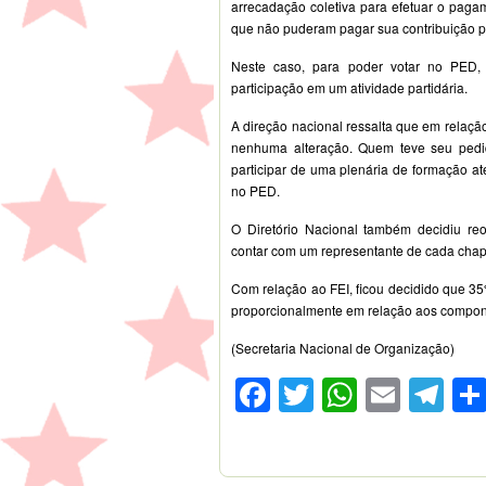
arrecadação coletiva para efetuar o pagame
que não puderam pagar sua contribuição pa
Neste caso, para poder votar no PED, o
participação em um atividade partidária.
A direção nacional ressalta que em relação
nenhuma alteração. Quem teve seu pedid
participar de uma plenária de formação até
no PED.
O Diretório Nacional também decidiu re
contar com um representante de cada chap
Com relação ao FEI, ficou decidido que 35
proporcionalmente em relação aos compo
(Secretaria Nacional de Organização)
Facebook
Twitter
WhatsA
Emai
Te