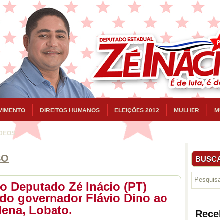
VIMENTO
DIREITOS HUMANOS
ELEIÇÕES 2012
MULHER
M
ÍDEOS
SO
BUSCA
do Deputado Zé Inácio (PT)
do governador Flávio Dino ao
lena, Lobato.
Rece