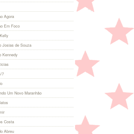
o Agora
ão Em Foco
Kelly
 Josias de Souza
o Kennedy
icias
4/7
do
indo Um Novo Maranhão
Matos
mir
s Costa
do Abreu