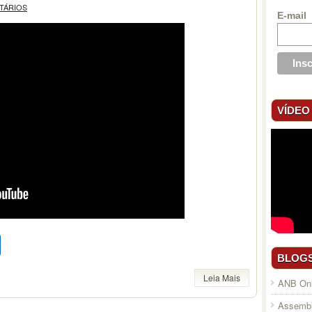
TÁRIOS
E-mail
VÍDEO
pp
l
legram
Compartilhar
BLOG
Leia Mais
ANB Onl
Assembl