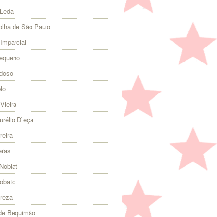
 Leda
olha de São Paulo
 Imparcial
Pequeno
rdoso
lo
Vieira
urélio D`eça
reira
eras
Noblat
Lobato
ereza
 de Bequimão