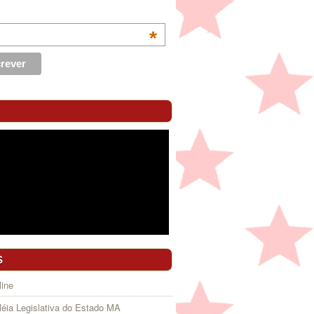
*
S
ine
éia Legislativa do Estado MA