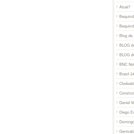
Atual7
Bequimã
Bequim
Blog da 
BLOG do
BLOG d
BNC Not
Brasil 2
Clodoal
Constru
Daniel 
Diego E
Domingo
Genival