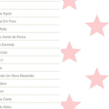
o Agora
ão Em Foco
Kelly
 Josias de Souza
o Kennedy
icias
4/7
do
indo Um Novo Maranhão
Matos
mir
s Costa
do Abreu