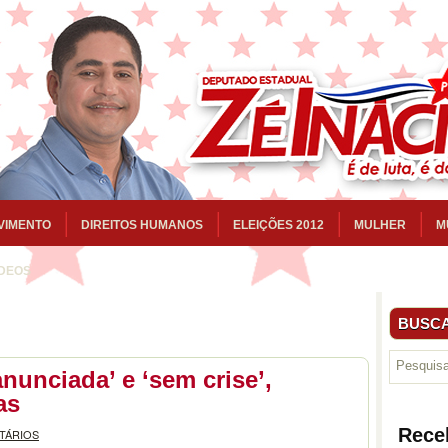
VIMENTO
DIREITOS HUMANOS
ELEIÇÕES 2012
MULHER
M
ÍDEOS
BUSCA
anunciada’ e ‘sem crise’,
as
Rece
TÁRIOS