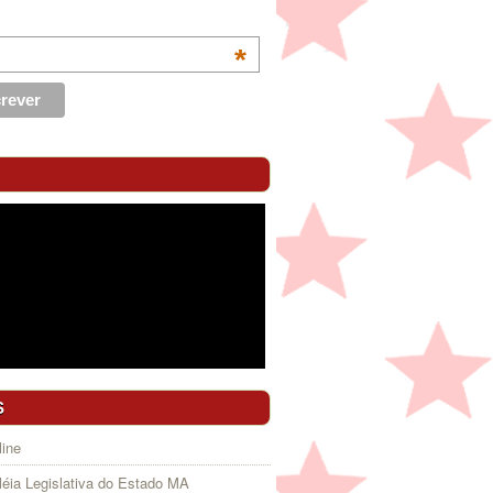
*
S
ine
éia Legislativa do Estado MA