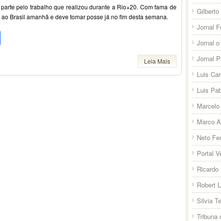
 parte pelo trabalho que realizou durante a Rio+20. Com fama de
Gilberto
r ao Brasil amanhã e deve tomar posse já no fim desta semana.
Jornal F
pp
l
legram
Compartilhar
Jornal o
Jornal 
Leia Mais
Luis Ca
Luis Pab
Marcelo 
Marco A
Neto Fer
Portal V
Ricardo 
Robert 
Silvia T
Tribuna