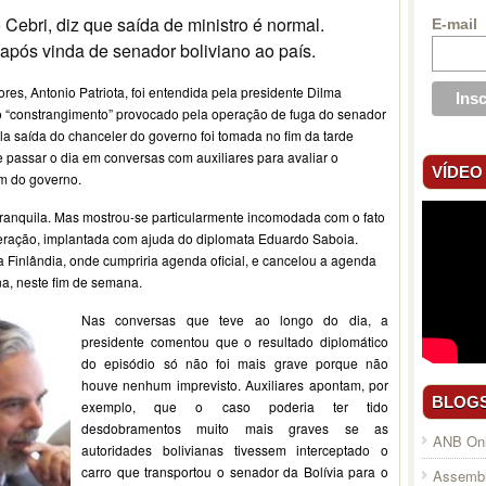
Cebri, diz que saída de ministro é normal.
E-mail
após vinda de senador boliviano ao país.
res, Antonio Patriota, foi entendida pela presidente Dilma
 “constrangimento” provocado pela operação de fuga do senador
la saída do chanceler do governo foi tomada no fim da tarde
e passar o dia em conversas com auxiliares para avaliar o
VÍDEO
m do governo.
tranquila. Mas mostrou-se particularmente incomodada com o fato
eração, implantada com ajuda do diplomata Eduardo Saboia.
 Finlândia, onde cumpriria agenda oficial, e cancelou a agenda
ona, neste fim de semana.
Nas conversas que teve ao longo do dia, a
presidente comentou que o resultado diplomático
do episódio só não foi mais grave porque não
houve nenhum imprevisto. Auxiliares apontam, por
BLOG
exemplo, que o caso poderia ter tido
desdobramentos muito mais graves se as
ANB Onl
autoridades bolivianas tivessem interceptado o
carro que transportou o senador da Bolívia para o
Assembl