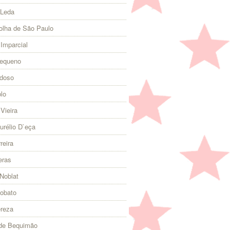
 Leda
olha de São Paulo
 Imparcial
Pequeno
rdoso
lo
Vieira
urélio D`eça
reira
eras
Noblat
Lobato
ereza
 de Bequimão