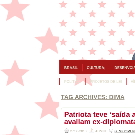
BRASIL
CULTURA;
DESENVOL
POLITICA
PROJETOS DE LEI
V
TAG ARCHIVES:
DIMA
Patriota teve ‘saída 
avaliam ex-diplomat
27/08/2013
ADMIN
SEM COMEN