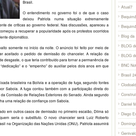
Brasil.
Atual7
O entendimento no governo foi o de que o caso
Bequimã
deixou Patriota numa situação extremamente
ente de críticas ao governo federal. Nas discussões, apareceu a
Bequim
começou a recuperar a popularidade após os protestos ocorridos
Blog da 
ente diplomático.
BLOG do
lto somente no início da noite. O anúncio foi feito por meio de
 ter aceitado o pedido de demissão do chanceler. A relação da
BLOG d
de desgaste, o que teria contribuído para tornar a permanência de
BNC Not
a “dedicação” e o “empenho” do auxiliar pelos dois anos em que
Brasil 2
xada brasileira na Bolívia e a operação de fuga, segundo fontes
Clodoal
a por Saboia. A fuga contou também com a participação direta do
Constru
e da Comissão de Relações Exteriores do Senado. Ainda segundo
tinha uma relação de confiança com Saboia.
Daniel 
ado em outros casos de demissão no primeiro escalão, Dilma só
Diego E
quem seria o substituto. O novo chanceler será Luiz Roberto
Domingo
rasil na Organização das Nações Unidas (ONU). Patriota assumirá
Genival