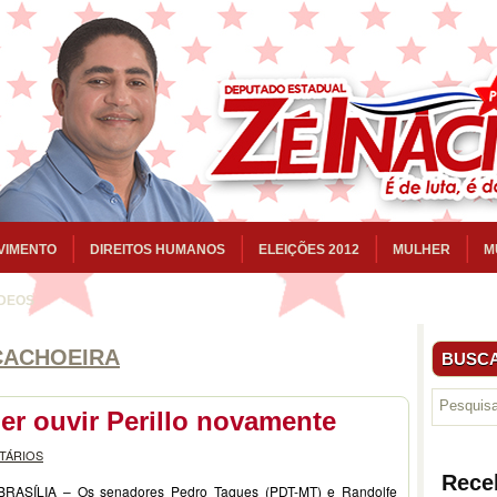
VIMENTO
DIREITOS HUMANOS
ELEIÇÕES 2012
MULHER
M
ÍDEOS
CACHOEIRA
BUSCA
er ouvir Perillo novamente
TÁRIOS
Rece
BRASÍLIA – Os senadores Pedro Taques (PDT-MT) e Randolfe