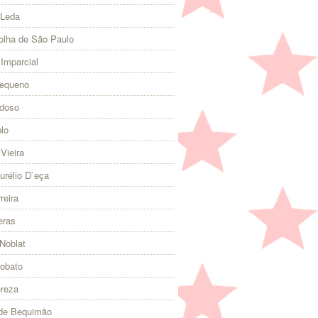
 Leda
olha de São Paulo
 Imparcial
Pequeno
rdoso
lo
Vieira
urélio D`eça
reira
eras
Noblat
Lobato
ereza
 de Bequimão