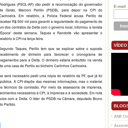
Rodrigues (PSOL-AP) vão pedir a reconvocação do governador
E-mail
de Goiás, Marconi Perillo (PSDB), para depor na CPI do
Cachoeira. Em relatório, a Polícia Federal acusa Perillo de
receber R$ 500 mil para garantir a regularidade do pagamento de
um dos contratos da Delta com o governo local, informou a revista
“Época” desta semana. Taques e Randolfe vão apresentar o
relatório à CPI na terça-feira.
VÍDEO
Segundo Taques, Perillo tem que se explicar sobre o suposto
recebimento de dinheiro para favorecer o cronograma de
pagamentos para a Delta. O dinheiro estaria embutido na venda
de uma casa de Perillo ao bicheiro Carlinhos Cachoeira.
e será necessário pedir uma cópia do relatório da PF, que já foi
pública. A CPI dispõe das mesmas informações, mas o material
los técnicos da comissão. Por meio da assessoria de imprensa,
arecimentos necessários à CPI, à imprensa e à sociedade. Em nota
nculos com a Delta. O líder do PSDB na Câmara, deputado Bruno
do Partido.
BLOG
ANB Onl
pp
l
legram
Compartilhar
Assembl