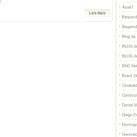
Atual7
Leia Mais
Bequimã
Bequim
Blog da 
BLOG do
BLOG d
BNC Not
Brasil 2
Clodoal
Constru
Daniel 
Diego E
Domingo
Genival