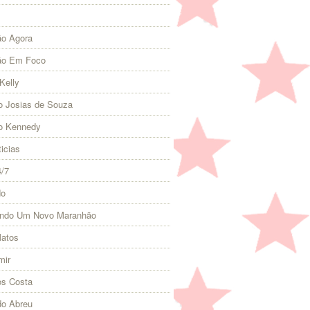
o Agora
ão Em Foco
Kelly
 Josias de Souza
o Kennedy
icias
4/7
do
indo Um Novo Maranhão
Matos
mir
s Costa
do Abreu