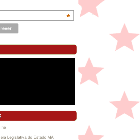
*
S
ine
éia Legislativa do Estado MA