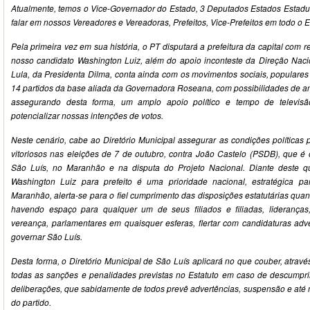
Atualmente, temos o Vice-Governador do Estado, 3 Deputados Estados Estadu
falar em nossos Vereadores e Vereadoras, Prefeitos, Vice-Prefeitos em todo o
Pela primeira vez em sua história, o PT disputará a prefeitura da capital com re
nosso candidato Washington Luiz, além do apoio inconteste da Direção Naci
Lula, da Presidenta Dilma, conta ainda com os movimentos sociais, populares
14 partidos da base aliada da Governadora Roseana, com possibilidades de amp
assegurando desta forma, um amplo apoio político e tempo de televisã
potencializar nossas intenções de votos.
Neste cenário, cabe ao Diretório Municipal assegurar as condições políticas
vitoriosos nas eleições de 7 de outubro, contra João Castelo (PSDB), que é
São Luís, no Maranhão e na disputa do Projeto Nacional. Diante deste 
Washington Luiz para prefeito é uma prioridade nacional, estratégica 
Maranhão, alerta-se para o fiel cumprimento das disposições estatutárias quant
havendo espaço para qualquer um de seus filiados e filiadas, lideranças
vereança, parlamentares em quaisquer esferas, flertar com candidaturas adve
governar São Luís.
Desta forma, o Diretório Municipal de São Luís aplicará no que couber, atravé
todas as sanções e penalidades previstas no Estatuto em caso de descumpr
deliberações, que sabidamente de todos prevê advertências, suspensão e at
do partido.