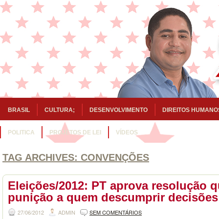
BRASIL
CULTURA;
DESENVOLVIMENTO
DIREITOS HUMANO
POLITICA
PROJETOS DE LEI
VÍDEOS
TAG ARCHIVES:
CONVENÇÕES
Eleições/2012: PT aprova resolução q
punição a quem descumprir decisões
27/06/2012
ADMIN
SEM COMENTÁRIOS