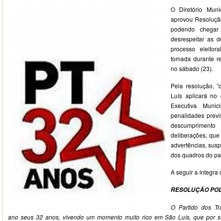
O Diretório Mun
aprovou Resolução
podendo chegar
desrespeitar as d
processo eleitor
tomada durante re
no sábado (23).
Pela resolução, ”
Luís aplicará no
Executiva Munic
penalidades previ
descumpriment
deliberações, que
advertências, sus
dos quadros do par
A seguir a íntegra 
RESOLUÇÃO POL
O Partido dos T
ano seus 32 anos, vivendo um momento muito rico em São Luís, que por 