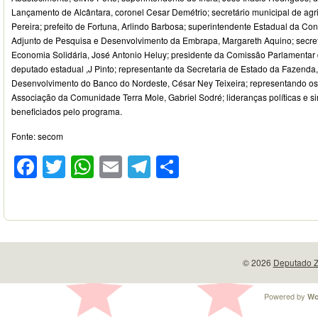
Lançamento de Alcântara, coronel Cesar Demétrio; secretário municipal de agri
Pereira; prefeito de Fortuna, Arlindo Barbosa; superintendente Estadual da Co
Adjunto de Pesquisa e Desenvolvimento da Embrapa, Margareth Aquino; secret
Economia Solidária, José Antonio Heluy; presidente da Comissão Parlamentar 
deputado estadual ,J Pinto; representante da Secretaria de Estado da Fazenda,
Desenvolvimento do Banco do Nordeste, César Ney Teixeira; representando os a
Associação da Comunidade Terra Mole, Gabriel Sodré; lideranças políticas e sin
beneficiados pelo programa.
Fonte: secom
Facebook
Twitter
WhatsApp
Email
Telegram
Compartilhar
© 2026
Deputado Z
Powered by
Wo