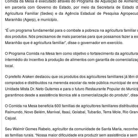
Comida da Mesa é executado através do Programa de Aquisição de Alimento
em parceria com Governo do Estado, por meio da Secretaria de Estado d
Agricultura Familiar (Sedes) e da Agência Estadual de Pesquisa Agropecu
Maranhão (Agerp), e município.
“É um programa fundamental para o combate a pobreza na agricultura familiar
dos produtos. Nós precisamos de mais parcerias para que possamos fazer a 
Maranhão que é agricultura familiar”, disse o governador em exercício.
O Programa Comida na Mesa tem como objetivo o fortalecimento da agricultura 
intermédio do incentivo à produção de alimentos com garantia de comercializ
local.
O prefeito Araken destacou que os produtos dos agricultores familiares já têm d
comprados e distribuídos na merenda escolar da rede pública municipal de ens
Unidade Mista Dr. Neto Guterres e para o futuro Restaurante Popular do Munic
garantimos desde a assistência técnica até a comercialização do produto”, diss
O Comida na Mesa beneficia 600 famílias de agricultores familiares distribuído
Raimundo, Novo Belém, Manival, Itaaú, Goiabal, Tubarão, Terra Mole, Rio Grand
Cajual.
Seu Walmir Gomes Rabelo, agricultor da comunidade de Santa Maria, reconhe
as famílias rurais. “Nossa maior dificuldade era produzir sem assistência e se