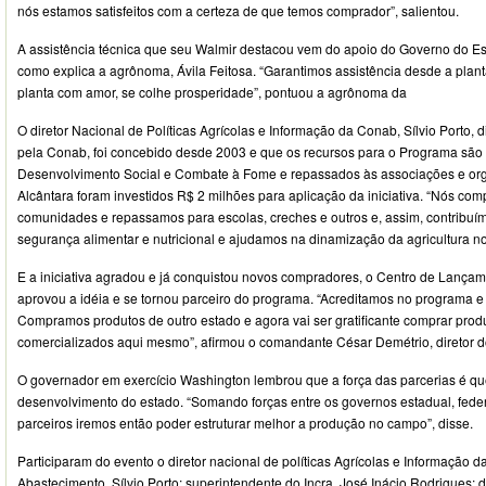
nós estamos satisfeitos com a certeza de que temos comprador”, salientou.
A assistência técnica que seu Walmir destacou vem do apoio do Governo do Es
como explica a agrônoma, Ávila Feitosa. “Garantimos assistência desde a plant
planta com amor, se colhe prosperidade”, pontuou a agrônoma da
O diretor Nacional de Políticas Agrícolas e Informação da Conab, Sílvio Porto,
pela Conab, foi concebido desde 2003 e que os recursos para o Programa são 
Desenvolvimento Social e Combate à Fome e repassados às associações e org
Alcântara foram investidos R$ 2 milhões para aplicação da iniciativa. “Nós co
comunidades e repassamos para escolas, creches e outros e, assim, contribuí
segurança alimentar e nutricional e ajudamos na dinamização da agricultura no
E a iniciativa agradou e já conquistou novos compradores, o Centro de Lançam
aprovou a idéia e se tornou parceiro do programa. “Acreditamos no programa e
Compramos produtos de outro estado e agora vai ser gratificante comprar produ
comercializados aqui mesmo”, afirmou o comandante César Demétrio, diretor 
O governador em exercício Washington lembrou que a força das parcerias é que
desenvolvimento do estado. “Somando forças entre os governos estadual, feder
parceiros iremos então poder estruturar melhor a produção no campo”, disse.
Participaram do evento o diretor nacional de políticas Agrícolas e Informação
Abastecimento, Sílvio Porto; superintendente do Incra, José Inácio Rodrigues; d