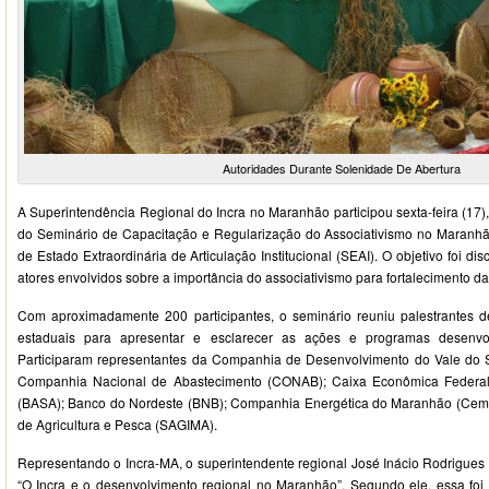
Autoridades Durante Solenidade De Abertura
A Superintendência Regional do Incra no Maranhão participou sexta-feira (17),
do Seminário de Capacitação e Regularização do Associativismo no Maranhã
de Estado Extraordinária de Articulação Institucional (SEAI). O objetivo foi disc
atores envolvidos sobre a importância do associativismo para fortalecimento d
Com aproximadamente 200 participantes, o seminário reuniu palestrantes d
estaduais para apresentar e esclarecer as ações e programas desenvo
Participaram representantes da Companhia de Desenvolvimento do Vale do S
Companhia Nacional de Abastecimento (CONAB); Caixa Econômica Federa
(BASA); Banco do Nordeste (BNB); Companhia Energética do Maranhão (Cemar
de Agricultura e Pesca (SAGIMA).
Representando o Incra-MA, o superintendente regional José Inácio Rodrigues mi
“O Incra e o desenvolvimento regional no Maranhão”. Segundo ele, essa fo