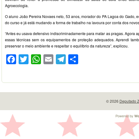
Agroecologia.
O aluno João Pereira Novaes neto, 53 anos, morador do PA Lagoa do Gado, e
do curso e já está mudando a forma de trabalho na lavoura por conta dos nov
“Antes eu usava defensivo indiscriminadamente para matar as pragas. Agora 
essas técnicas sem os equipamentos de proteção adequados. Aprendi tamb
preservar o meio ambiente e respeitar o equilíbrio da natureza”, explicou.
Facebook
Twitter
WhatsApp
Email
Telegram
Compartilhar
© 2026
Deputado Z
Powered by
Wo