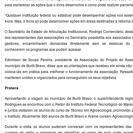
para esclarecer as ações que o Incra desenvolve e como pode realizar parceri
“Qualquer instituição federal ou estadual pode desempenhar ações nos ass
Incra. Mas, o Incra só pode desenvolver ações em áreas destinadas à reforma a
O Secretário de Estado de Articulação Institucional, Rodrigo Comerciário, de
dos representantes das associações no Seminário possibilita aos associado
gestores, encaminharem demandas diretamente sem se deslocar do m
conhecerem os programas que podem acessar.
Edimilson de Sousa Pereira, presidente da Associação do Projeto de Ass
município de Buriti Bravo, disse que as orientações que recebeu ele ainda não
coloca-lás em prática para melhorar o funcionamento da associação. Ressalt
manterem unidos e organizados para conseguirem os seus objetivos.
Pronera
Aproveitando a viagem ao município de Buriti Bravo, o superintendente regio
Rodrigues se encontrou com o Reitor do Instituto Federal Tecnológico do Mara
e juntos visitaram os alunos do curso de Técnico em Agroecologia, promovido
o Instituto. Atualmente 360 alunos de Buriti Bravo e Arame cursam Agroecologi
Durante a visita os alunos puderam conversar com os representantes das d
ouviram do reitor a promessa de climatizar as salas de aula onde acon