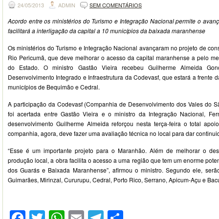
24/05/2013
ADMIN
SEM COMENTÁRIOS
Acordo entre os ministérios do Turismo e Integração Nacional permite o avan
facilitará a interligação da capital a 10 municípios da baixada maranhense
Os ministérios do Turismo e Integração Nacional avançaram no projeto de con
Rio Pericumã, que deve melhorar o acesso da capital maranhense a pelo men
do Estado. O ministro Gastão Vieira recebeu Guilherme Almeida Gonç
Desenvolvimento Integrado e Infraestrutura da Codevasf, que estará a frente d
municípios de Bequimão e Cedral.
A participação da Codevasf (Companhia de Desenvolvimento dos Vales do Sã
foi acertada entre Gastão Vieira e o ministro da Integração Nacional, Fe
desenvolvimento Guilherme Almeida reforçou nesta terça-feira o total apoio 
companhia, agora, deve fazer uma avaliação técnica no local para dar continu
“Esse é um importante projeto para o Maranhão. Além de melhorar o de
produção local, a obra facilita o acesso a uma região que tem um enorme potenc
dos Guarás e Baixada Maranhense”, afirmou o ministro. Segundo ele, serã
Guimarães, Mirinzal, Cururupu, Cedral, Porto Rico, Serrano, Apicum-Açu e Bacu
Facebook
Twitter
WhatsApp
Email
Telegram
Compartilhar