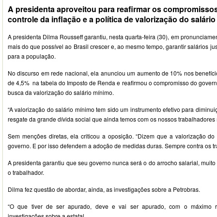
A presidenta aproveitou para reafirmar os compromisso
controle da inflação e a política de valorização do salári
A presidenta Dilma Rousseff garantiu, nesta quarta-feira (30), em pronunciamen
mais do que possível ao Brasil crescer e, ao mesmo tempo, garantir salários 
para a população.
No discurso em rede nacional, ela anunciou um aumento de 10% nos benefício
de 4,5% na tabela do Imposto de Renda e reafirmou o compromisso do governo 
busca da valorização do salário mínimo.
“A valorização do salário mínimo tem sido um instrumento efetivo para diminu
resgate da grande dívida social que ainda temos com os nossos trabalhadores 
Sem menções diretas, ela criticou a oposição. “Dizem que a valorização do
governo. E por isso defendem a adoção de medidas duras. Sempre contra os tra
A presidenta garantiu que seu governo nunca será o do arrocho salarial, muit
o trabalhador.
Dilma fez questão de abordar, ainda, as investigações sobre a Petrobras.
“O que tiver de ser apurado, deve e vai ser apurado, com o máximo rig
investigações sobre a estatal.