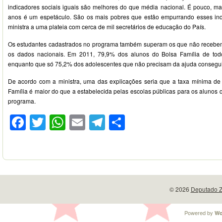
indicadores sociais iguais são melhores do que média nacional. É pouco, m
anos é um espetáculo. São os mais pobres que estão empurrando esses indi
ministra a uma plateia com cerca de mil secretários de educação do País.
Os estudantes cadastrados no programa também superam os que não recebe
os dados nacionais. Em 2011, 79,9% dos alunos do Bolsa Família de tod
enquanto que só 75,2% dos adolescentes que não precisam da ajuda consegu
De acordo com a ministra, uma das explicações seria que a taxa mínima de
Família é maior do que a estabelecida pelas escolas públicas para os alunos
programa.
Facebook
Twitter
WhatsApp
Email
Telegram
Compartilhar
© 2026
Deputado Z
Powered by
Wo