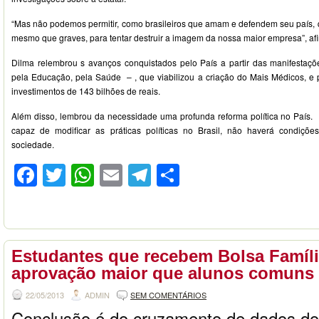
“Mas não podemos permitir, como brasileiros que amam e defendem seu país, q
mesmo que graves, para tentar destruir a imagem da nossa maior empresa”, af
Dilma relembrou s avanços conquistados pelo País a partir das manifestaç
pela Educação, pela Saúde – , que viabilizou a criação do Mais Médicos, e
investimentos de 143 bilhões de reais.
Além disso, lembrou da necessidade uma profunda reforma política no País
capaz de modificar as práticas políticas no Brasil, não haverá condiçõ
sociedade.
Facebook
Twitter
WhatsApp
Email
Telegram
Compartilhar
Estudantes que recebem Bolsa Famíl
aprovação maior que alunos comuns
22/05/2013
ADMIN
SEM COMENTÁRIOS
Conclusão é do cruzamento de dados do