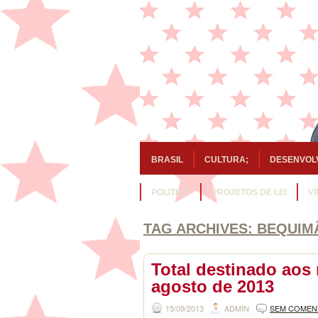
BRASIL
CULTURA;
DESENVOL
POLITICA
PROJETOS DE LEI
V
TAG ARCHIVES:
BEQUIM
Total destinado aos
agosto de 2013
15/09/2013
ADMIN
SEM COMEN