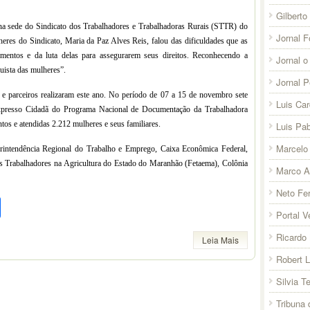
Gilberto
 na sede do Sindicato dos Trabalhadores e Trabalhadoras Rurais (STTR) do
Jornal F
res do Sindicato, Maria da Paz Alves Reis, falou das dificuldades que as
umentos e da luta delas para assegurarem seus direitos. Reconhecendo a
Jornal o
ista das mulheres”.
Jornal 
ra e parceiros realizaram este ano. No período de 07 a 15 de novembro sete
Luis Ca
xpresso Cidadã do Programa Nacional de Documentação da Trabalhadora
os e atendidas 2.212 mulheres e seus familiares.
Luis Pab
Marcelo 
erintendência Regional do Trabalho e Emprego, Caixa Econômica Federal,
os Trabalhadores na Agricultura do Estado do Maranhão (Fetaema), Colônia
Marco A
Neto Fer
pp
l
legram
Compartilhar
Portal V
Ricardo 
Leia Mais
Robert 
Silvia T
Tribuna