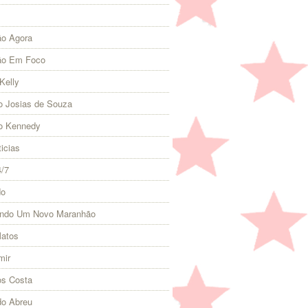
o Agora
ão Em Foco
Kelly
 Josias de Souza
o Kennedy
icias
4/7
do
indo Um Novo Maranhão
Matos
mir
s Costa
do Abreu