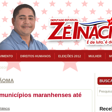
VIMENTO
DIREITOS HUMANOS
ELEIÇÕES 2012
MULHER
M
ÍDEOS
ÃOMA
BUSCA
 municípios maranhenses até
Rece
TÁRIOS