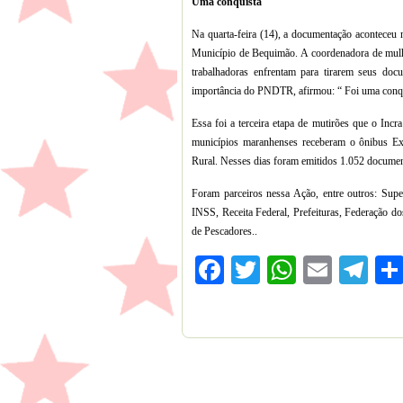
Uma conquista
Na quarta-feira (14), a documentação aconteceu
Município de Bequimão. A coordenadora de mulhe
trabalhadoras enfrentam para tirarem seus doc
importância do PNDTR, afirmou: “ Foi uma conqu
Essa foi a terceira etapa de mutirões que o Inc
municípios maranhenses receberam o ônibus E
Rural. Nesses dias foram emitidos 1.052 document
Foram parceiros nessa Ação, entre outros: Sup
INSS, Receita Federal, Prefeituras, Federação d
de Pescadores..
Facebook
Twitter
WhatsA
Emai
Te