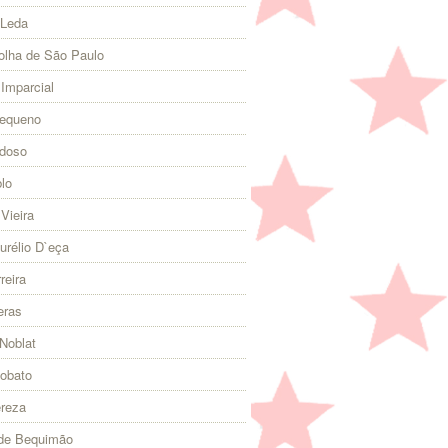
 Leda
olha de São Paulo
 Imparcial
Pequeno
rdoso
lo
Vieira
urélio D`eça
reira
eras
Noblat
Lobato
ereza
 de Bequimão