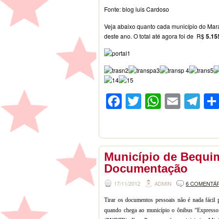
Fonte: blog luis Cardoso
Veja abaixo quanto cada município do Mara
deste ano. O total até agora foi de R$
5.15
Facebook
Twitter
WhatsA
Emai
Te
Município de Bequi
Documentação
17/11/2012
ADMIN
6 COMENTÁ
Tirar os documentos pessoais não é nada fácil
quando chega ao município o ônibus “Express