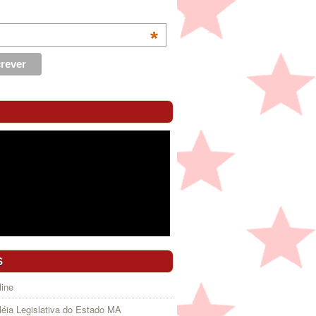
*
S
ine
éia Legislativa do Estado MA