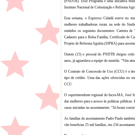
(PNDTR). Esse Programa é uma iniciativa Min
Instituto Nacional de Colonização e Reforma Agrár
Esta semana, o Expresso Cidadã esteve no mu
mulheres trabalhadoras rurais na sede do Sind
emitidos os seguintes documentos: Carteira de 
Cadastro para o Bolsa Família, Certificado de C
Projeto de Reforma Agrária (SIPRA) para assenta
Ontem (15) o pessoal do PNDTR chegou cedo n
anos, já aguardava a equipe do mutirão. “Vim atu
O Contrato de Concessão de Uso (CCU) é o docu
tipo de crédito. Uma das ações oferecidas no mut
CCU.
O superintendente regional do Incra-MA, José In
das mulheres para o acesso às políticas públicas
casas iniciadas no assentamento. “Já foram constr
As famílias do assentamento Padre Paulo também 
vão beneficiar 25 mil famílias, em 234 assentame