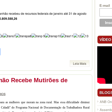
E-mail
nhão recebeu de recursos federais de janeiro até 31 de agosto
5.809.588,26
VÍDEO
pp
l
legram
Compartilhar
Leia Mais
mão Recebe Mutirões de
BLOG
RIOS
ANB Onl
 para as mulheres que moram na zona rural. Mas essa dificuldade diminui
o Cidadã” do Programa Nacional de Documentação da Trabalhadora Rural
Assembl