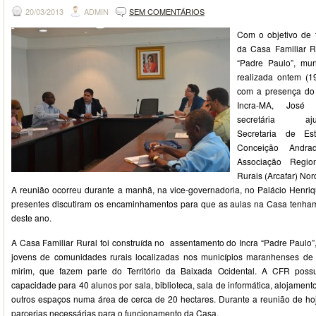
20/03/2013
ADMIN
SEM COMENTÁRIOS
Com o objetivo de 
da Casa Familiar R
“Padre Paulo”, mun
realizada ontem (1
com a presença do 
Incra-MA, José
secretária ajunta
Secretaria de Es
Conceição Andra
Associação Regio
Rurais (Arcafar) Nor
A reunião ocorreu durante a manhã, na vice-governadoria, no Palácio Henr
presentes discutiram os encaminhamentos para que as aulas na Casa tenham
deste ano.
A Casa Familiar Rural foi construída no assentamento do Incra “Padre Paulo”
jovens de comunidades rurais localizadas nos municípios maranhenses de 
mirim, que fazem parte do Território da Baixada Ocidental. A CFR poss
capacidade para 40 alunos por sala, biblioteca, sala de informática, alojamentos
outros espaços numa área de cerca de 20 hectares. Durante a reunião de ho
parcerias necessárias para o funcionamento da Casa.