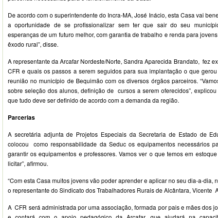
De acordo com o superintendente do Incra-MA, José Inácio, esta Casa vai benef
a oportunidade de se profissionalizar sem ter que sair do seu municíp
esperanças de um futuro melhor, com garantia de trabalho e renda para jovens
êxodo rural”, disse.
A representante da Arcafar Nordeste/Norte, Sandra Aparecida Brandato, fez e
CFR e quais os passos a serem seguidos para sua implantação o que gero
reunião no município de Bequimão com os diversos órgãos parceiros. “Vamos 
sobre seleção dos alunos, definição de cursos a serem oferecidos”, explico
que tudo deve ser definido de acordo com a demanda da região.
Parcerias
A secretária adjunta de Projetos Especiais da Secretaria de Estado de E
colocou como responsabilidade da Seduc os equipamentos necessários par
garantir os equipamentos e professores. Vamos ver o que temos em estoque
licitar”, afirmou.
“Com esta Casa muitos jovens vão poder aprender e aplicar no seu dia-a-dia,
o representante do Sindicato dos Trabalhadores Rurais de Alcântara, Vicente 
A CFR será administrada por uma associação, formada por pais e mães dos j
e contará com o apoio pedagógico da Arcafar, que ajudará na capaci