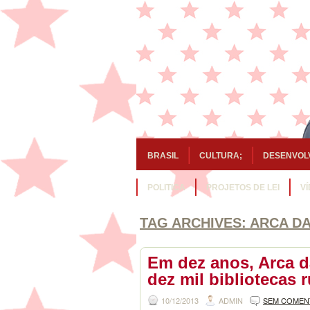
BRASIL
CULTURA;
DESENVOL
POLITICA
PROJETOS DE LEI
V
TAG ARCHIVES:
ARCA DA
Em dez anos, Arca d
dez mil bibliotecas r
10/12/2013
ADMIN
SEM COMEN