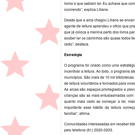
livros e que sabiam ler. Eu achava que co
ocorrendo”, explica Liliane.
Desde que a arca chegou Liliane se encanta
agente de leitura aprendeu o ofício que pr
que já coloca a menina perto dos livros pa
souber ler os caminhos são quase todos fe
cedo”, destaca.
Estratégia
O programa foi criado como uma estratégi
incentivar a leitura. Ao todo, o programa 
municípios. São mais de 10 mil bibliotecas
de leitura voluntários e formados para incen
As arcas são espaços privilegiados e pl
crianças são as mais entusiasmadas com 
quanto mais cedo se começar a ler, maio
importante esse hábito da leitura come
familiar”, afirma.
Comunidades interessadas em receber bibl
pelo telefone (61) 2020-0203.