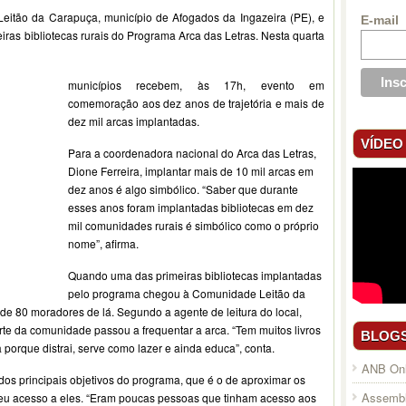
itão da Carapuça, município de Afogados da Ingazeira (PE), e
E-mail
eiras bibliotecas rurais do Programa Arca das Letras. Nesta quarta
municípios recebem, às 17h, evento em
comemoração aos dez anos de trajetória e mais de
dez mil arcas implantadas.
VÍDEO
Para a coordenadora nacional do Arca das Letras,
Dione Ferreira, implantar mais de 10 mil arcas em
dez anos é algo simbólico. “Saber que durante
esses anos foram implantadas bibliotecas em dez
mil comunidades rurais é simbólico como o próprio
nome”, afirma.
Quando uma das primeiras bibliotecas implantadas
pelo programa chegou à Comunidade Leitão da
de 80 moradores de lá. Segundo a agente de leitura do local,
rte da comunidade passou a frequentar a arca. “Tem muitos livros
BLOG
 porque distrai, serve como lazer e ainda educa”, conta.
ANB Onl
s principais objetivos do programa, que é o de aproximar os
Assembl
 seu acesso a eles. “Eram poucas pessoas que tinham acesso aos