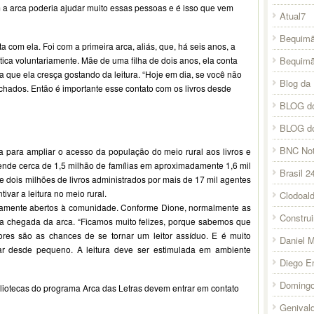
m a arca poderia ajudar muito essas pessoas e é isso que vem
Atual7
Bequimã
 com ela. Foi com a primeira arca, aliás, que, há seis anos, a
Bequim
atica voluntariamente. Mãe de uma filha de dois anos, ela conta
ra que ela cresça gostando da leitura. “Hoje em dia, se você não
Blog da 
chados. Então é importante esse contato com os livros desde
BLOG do
BLOG d
BNC Not
a para ampliar o acesso da população do meio rural aos livros e
atende cerca de 1,5 milhão de famílias em aproximadamente 1,6 mil
Brasil 2
 e dois milhões de livros administrados por mais de 17 mil agentes
tivar a leitura no meio rural.
Clodoal
enamente abertos à comunidade. Conforme Dione, normalmente as
Constru
a chegada da arca. “Ficamos muito felizes, porque sabemos que
res são as chances de se tornar um leitor assíduo. E é muito
Daniel 
çar desde pequeno. A leitura deve ser estimulada em ambiente
Diego E
Domingo
iotecas do programa Arca das Letras devem entrar em contato
Genival