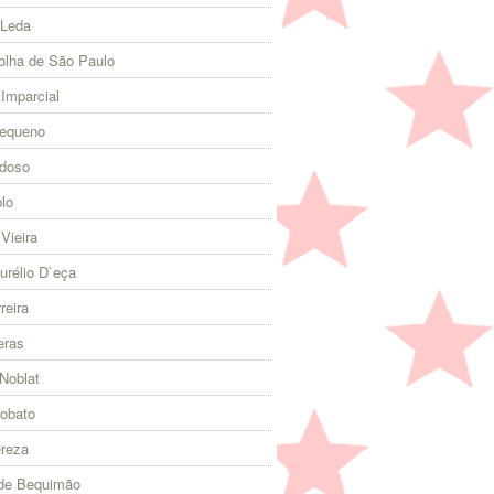
 Leda
olha de São Paulo
 Imparcial
Pequeno
rdoso
lo
Vieira
urélio D`eça
reira
eras
Noblat
Lobato
ereza
 de Bequimão