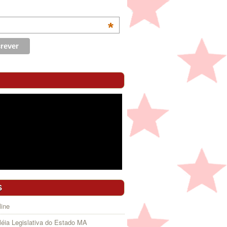
*
S
ine
éia Legislativa do Estado MA