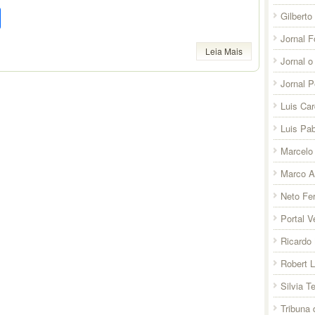
pp
l
legram
Compartilhar
Gilberto
Jornal F
Leia Mais
Jornal o
Jornal 
Luis Ca
Luis Pab
Marcelo 
Marco A
Neto Fer
Portal V
Ricardo 
Robert 
Silvia T
Tribuna