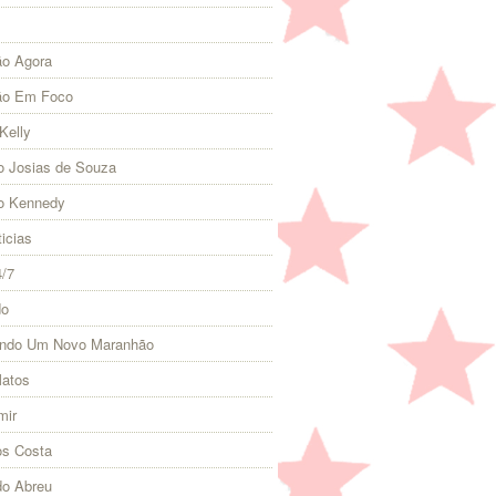
o Agora
ão Em Foco
Kelly
 Josias de Souza
o Kennedy
icias
4/7
do
indo Um Novo Maranhão
Matos
mir
s Costa
do Abreu