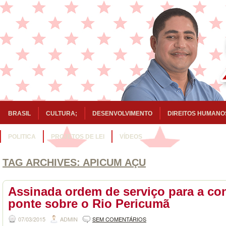
BRASIL
CULTURA;
DESENVOLVIMENTO
DIREITOS HUMANO
POLITICA
PROJETOS DE LEI
VÍDEOS
TAG ARCHIVES:
APICUM AÇU
Assinada ordem de serviço para a co
ponte sobre o Rio Pericumã
07/03/2015
ADMIN
SEM COMENTÁRIOS