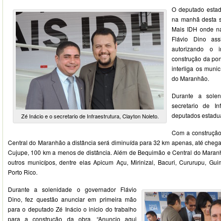
O deputado estadu
na manhã desta se
Mais IDH onde na
Flávio Dino as
autorizando o 
construção da po
interliga os muni
do Maranhão.
Durante a sole
secretario de Inf
deputados estaduai
Zé Inácio e o secretario de Infraestrutura, Clayton Noleto.
Com a construção
Central do Maranhão a distância será diminuída para 32 km apenas, até cheg
Cujupe, 100 km a menos de distância. Além de Bequimão e Central do Maranhã
outros municípos, dentre elas Apicum Açu, Mirinizal, Bacuri, Cururupu, Gu
Porto Rico.
Durante a solenidade o governador Flávio
Dino, fez questão anunciar em primeira mão
para o deputado Zé Inácio o inicio do trabalho
para a construção da obra. “Anuncio aqui