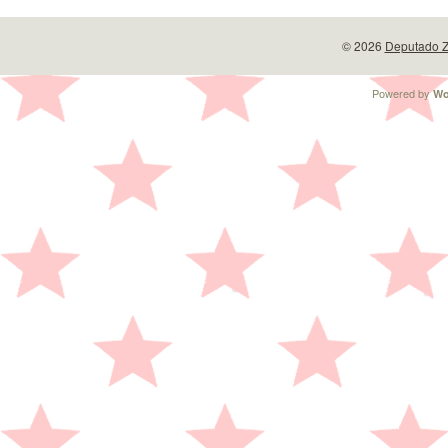
© 2026
Deputado Z
Powered by
Wo