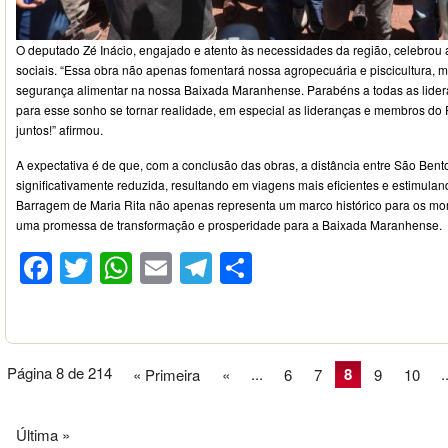
O deputado Zé Inácio, engajado e atento às necessidades da região, celebrou a
sociais. “Essa obra não apenas fomentará nossa agropecuária e piscicultura, 
segurança alimentar na nossa Baixada Maranhense. Parabéns a todas as lidera
para esse sonho se tornar realidade, em especial as lideranças e membros d
juntos!” afirmou.
A expectativa é de que, com a conclusão das obras, a distância entre São Bent
significativamente reduzida, resultando em viagens mais eficientes e estimulan
Barragem de Maria Rita não apenas representa um marco histórico para os mo
uma promessa de transformação e prosperidade para a Baixada Maranhense.
Facebook
Twitter
WhatsApp
Email
Telegram
Compartilhar
Página 8 de 214
...
8
.
« Primeira
«
6
7
9
10
Última »