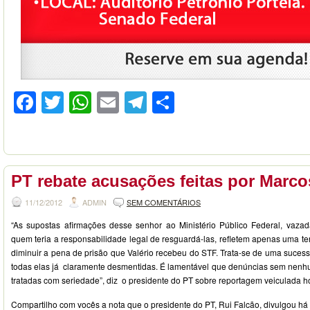
Facebook
Twitter
WhatsApp
Email
Telegram
Compartilhar
PT rebate acusações feitas por Marco
11/12/2012
ADMIN
SEM COMENTÁRIOS
“As supostas afirmações desse senhor ao Ministério Público Federal, vaza
quem teria a responsabilidade legal de resguardá-las, refletem apenas uma te
diminuir a pena de prisão que Valério recebeu do STF. Trata-se de uma suces
todas elas já claramente desmentidas. É lamentável que denúncias sem nen
tratadas com seriedade”, diz o presidente do PT sobre reportagem veiculada h
Compartilho com vocês a nota que o presidente do PT, Rui Falcão, divulgou h