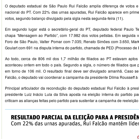
O deputado estadual de São Paulo Rui Falcão amplia diferença de votos e 
nacional do PT. Com 22% das urnas apuradas, Rui Falcão aparece em primei
votos, segundo balanço divulgado pela sigla nesta segunda-feira (11).
Em segundo lugar está o secretário-geral do PT, deputado federal Paulo T
chapa “Mensagem ao Partido”, com 17.982 dos votos petistas. Em seguida v
Foro de São Paulo, Valter Pomar com 7.035; Renato Simões com 3.650, Mar
Goulart com 691 na disputa interna do partido, chamada de PED (Processo de E
Ao todo, cerca de 806 mil dos 1,7 milhão de filiados ao PT estavam aptos 
aconteceu ontem em todo o país. Segundo a sigla, o número de filiados que p
em torno de 106 mil. O resultado final deve ser divulgado amanhã. Caso se
Falcão, o deputado vai coordenar a campanha da presidente Dilma Rousseff à 
Principal articulador da recondução do deputado estadual Rui Falcão à presi
presidente Luiz Inácio Lula da Silva aposta na eleição interna do partido par
criticam as alianças feitas pelo partido para sustentar a campanha de reeleição