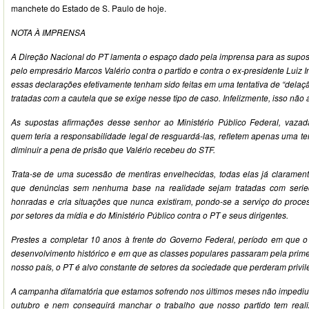
manchete do Estado de S. Paulo de hoje.
NOTA À IMPRENSA
A Direção Nacional do PT lamenta o espaço dado pela imprensa para as supo
pelo empresário Marcos Valério contra o partido e contra o ex-presidente Luiz I
essas declarações efetivamente tenham sido feitas em uma tentativa de “delaç
tratadas com a cautela que se exige nesse tipo de caso. Infelizmente, isso não
As supostas afirmações desse senhor ao Ministério Público Federal, vazad
quem teria a responsabilidade legal de resguardá-las, refletem apenas uma te
diminuir a pena de prisão que Valério recebeu do STF.
Trata-se de uma sucessão de mentiras envelhecidas, todas elas já claramen
que denúncias sem nenhuma base na realidade sejam tratadas com seried
honradas e cria situações que nunca existiram, pondo-se a serviço do proce
por setores da mídia e do Ministério Público contra o PT e seus dirigentes.
Prestes a completar 10 anos à frente do Governo Federal, período em que o
desenvolvimento histórico e em que as classes populares passaram pela prime
nosso país, o PT é alvo constante de setores da sociedade que perderam privil
A campanha difamatória que estamos sofrendo nos últimos meses não impediu n
outubro e nem conseguirá manchar o trabalho que nosso partido tem real