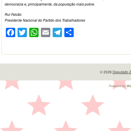
democracia e, principalmente, da população mais pobre.
Rui Falcão
Presidente Nacional do Partido dos Trabalhadores
Facebook
Twitter
WhatsApp
Email
Telegram
Compartilhar
© 2026
Deputado Z
Powered by
Wo